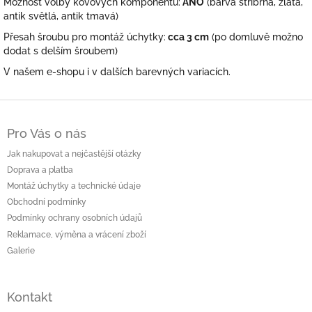
Možnost volby kovových komponentů:
ANO
(barva stříbrná, zlatá,
antik světlá, antik tmavá)
Přesah šroubu pro montáž úchytky:
cca 3 cm
(po domluvě možno
dodat s delším šroubem)
V našem e-shopu i v dalších barevných variacích.
Z
á
Pro Vás o nás
p
a
Jak nakupovat a nejčastější otázky
t
Doprava a platba
í
Montáž úchytky a technické údaje
Obchodní podmínky
Podmínky ochrany osobních údajů
Reklamace, výměna a vrácení zboží
Galerie
Kontakt