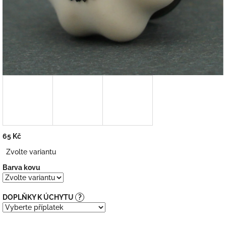
65 Kč
Měrná
Zvolte variantu
cena:
Barva kovu
DOPLŇKY K ÚCHYTU
?