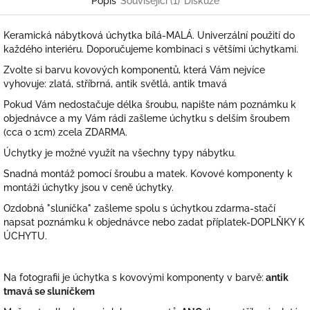
Popis
Související (1)
Diskuze
Keramická nábytková úchytka bílá-MALÁ. Univerzální použití do
každého interiéru. Doporučujeme kombinaci s většími úchytkami.
Zvolte si barvu kovových komponentů, která Vám nejvíce
vyhovuje: zlatá, stříbrná, antik světlá, antik tmavá
Pokud Vám nedostačuje délka šroubu, napište nám poznámku k
objednávce a my Vám rádi zašleme úchytku s delším šroubem
(cca o 1cm) zcela ZDARMA.
Úchytky je možné využít na všechny typy nábytku.
Snadná montáž pomocí šroubu a matek. Kovové komponenty k
montáži úchytky jsou v ceně úchytky.
Ozdobná "sluníčka" zašleme spolu s úchytkou zdarma-stačí
napsat poznámku k objednávce nebo zadat příplatek-DOPLŇKY K
ÚCHYTU.
Na fotografii je úchytka s kovovými komponenty v barvě:
antik
tmavá se sluníčkem