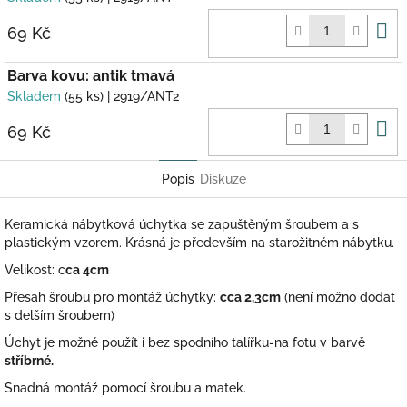
D
69 Kč
k
Barva kovu: antik tmavá
Skladem
(55 ks)
| 2919/ANT2
D
69 Kč
k
Popis
Diskuze
Keramická nábytková úchytka se zapuštěným šroubem a s
plastickým vzorem. Krásná je především na starožitném nábytku.
Velikost: c
ca 4cm
Přesah šroubu pro montáž úchytky:
cca 2,3cm
(není možno dodat
s delším šroubem)
Úchyt je možné použít i bez spodního talířku-na fotu v barvě
stříbrné.
Snadná montáž pomocí šroubu a matek.