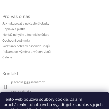
Z
á
Pro Vás o nás
p
a
Jak nakupovat a nejčastější otázky
t
Doprava a platba
í
Montáž úchytky a technické údaje
Obchodní podmínky
Podmínky ochrany osobních údajů
Reklamace, výměna a vrácení zboží
Galerie
Kontakt
placacka333
@
seznam.cz
+420731260787
Tento web používá soubory cookie. Dalším
Najdete nás na Facebooku
procházením tohoto webu vyjadřujete souhlas s jejich