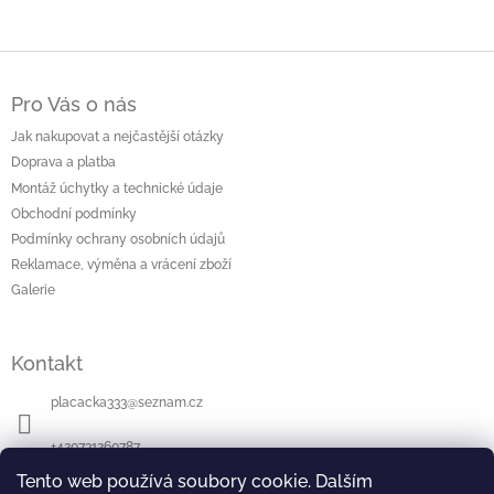
v
l
á
Z
d
á
a
Pro Vás o nás
p
c
a
Jak nakupovat a nejčastější otázky
í
t
p
Doprava a platba
í
r
Montáž úchytky a technické údaje
v
Obchodní podmínky
k
Podmínky ochrany osobních údajů
y
v
Reklamace, výměna a vrácení zboží
ý
Galerie
p
i
s
Kontakt
u
placacka333
@
seznam.cz
+420731260787
Tento web používá soubory cookie. Dalším
Najdete nás na Facebooku