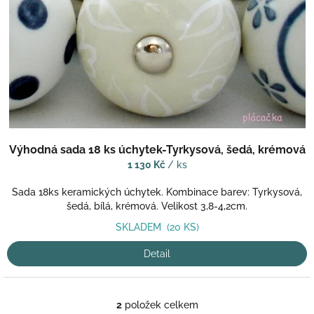
Výhodná sada 18 ks úchytek-Tyrkysová, šedá, krémová
1 130 Kč
/ ks
Sada 18ks keramických úchytek. Kombinace barev: Tyrkysová,
šedá, bílá, krémová. Velikost 3,8-4,2cm.
SKLADEM
(20 KS)
Detail
2
položek celkem
O