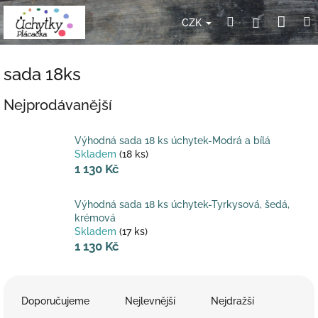
Přejít
Nák
Hledat
Přihlášení
na
CZK
obsah
koší
sada 18ks
Nejprodávanější
Výhodná sada 18 ks úchytek-Modrá a bílá
Skladem
(18 ks)
1 130 Kč
Výhodná sada 18 ks úchytek-Tyrkysová, šedá,
krémová
Skladem
(17 ks)
1 130 Kč
Ř
a
Doporučujeme
Nejlevnější
Nejdražší
z