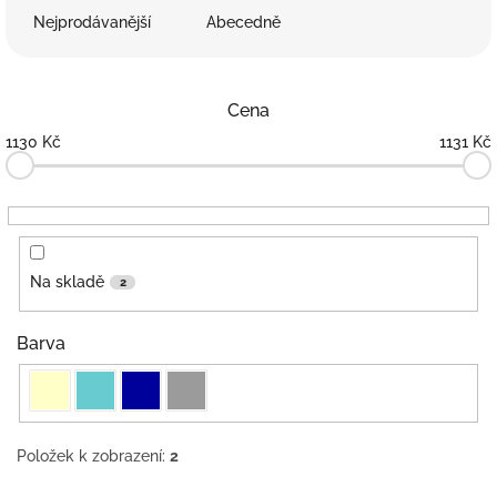
e
Nejprodávanější
Abecedně
n
í
p
Cena
r
o
1130
Kč
1131
Kč
d
u
k
t
ů
Na skladě
2
Barva
Položek k zobrazení:
2