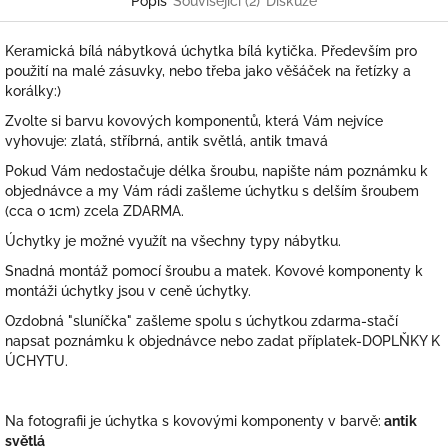
Popis
Související (2)
Diskuze
Keramická bílá nábytková úchytka bílá kytička. Především pro
použití na malé zásuvky, nebo třeba jako věšáček na řetízky a
korálky:)
Zvolte si barvu kovových komponentů, která Vám nejvíce
vyhovuje: zlatá, stříbrná, antik světlá, antik tmavá
Pokud Vám nedostačuje délka šroubu, napište nám poznámku k
objednávce a my Vám rádi zašleme úchytku s delším šroubem
(cca o 1cm) zcela ZDARMA.
Úchytky je možné využít na všechny typy nábytku.
Snadná montáž pomocí šroubu a matek. Kovové komponenty k
montáži úchytky jsou v ceně úchytky.
Ozdobná "sluníčka" zašleme spolu s úchytkou zdarma-stačí
napsat poznámku k objednávce nebo zadat příplatek-DOPLŇKY K
ÚCHYTU.
Na fotografii je úchytka s kovovými komponenty v barvě:
antik
světlá