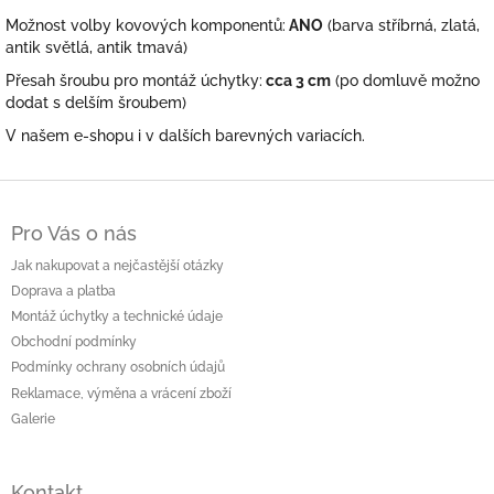
Možnost volby kovových komponentů:
ANO
(barva stříbrná, zlatá,
antik světlá, antik tmavá)
Přesah šroubu pro montáž úchytky:
cca 3 cm
(po domluvě možno
dodat s delším šroubem)
V našem e-shopu i v dalších barevných variacích.
Z
á
Pro Vás o nás
p
a
Jak nakupovat a nejčastější otázky
t
Doprava a platba
í
Montáž úchytky a technické údaje
Obchodní podmínky
Podmínky ochrany osobních údajů
Reklamace, výměna a vrácení zboží
Galerie
Kontakt