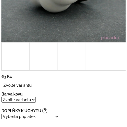
63 Kč
Měrná
Zvolte variantu
cena:
Barva kovu
DOPLŇKY K ÚCHYTU
?