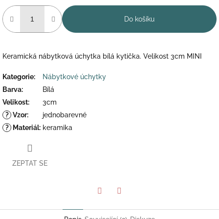
Do košíku
Keramická nábytková úchytka bílá kytička. Velikost 3cm MINI
Kategorie
:
Nábytkové úchytky
Barva
:
Bílá
Velikost
:
3cm
?
Vzor
:
jednobarevné
?
Materiál
:
keramika
ZEPTAT SE
Twitter
Facebook