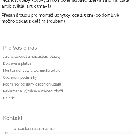
Možnost volby kovových komponentů:
ANO
(barva stříbrná, zlatá,
antik světlá, antik tmavá)
Přesah šroubu pro montáž úchytky:
cca 2,5 cm
(po domluvě
možno dodat s delším šroubem)
Z
á
Pro Vás o nás
p
a
Jak nakupovat a nejčastější otázky
t
Doprava a platba
í
Montáž úchytky a technické údaje
Obchodní podmínky
Podmínky ochrany osobních údajů
Reklamace, výměna a vrácení zboží
Galerie
Kontakt
placacka333
@
seznam.cz