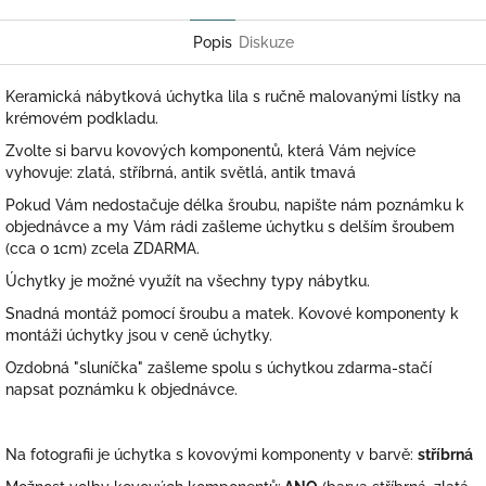
Twitter
Facebook
Popis
Diskuze
Keramická nábytková úchytka lila s ručně malovanými lístky na
krémovém podkladu.
Zvolte si barvu kovových komponentů, která Vám nejvíce
vyhovuje: zlatá, stříbrná, antik světlá, antik tmavá
Pokud Vám nedostačuje délka šroubu, napište nám poznámku k
objednávce a my Vám rádi zašleme úchytku s delším šroubem
(cca o 1cm) zcela ZDARMA.
Úchytky je možné využít na všechny typy nábytku.
Snadná montáž pomocí šroubu a matek. Kovové komponenty k
montáži úchytky jsou v ceně úchytky.
Ozdobná "sluníčka" zašleme spolu s úchytkou zdarma-stačí
napsat poznámku k objednávce.
Na fotografii je úchytka s kovovými komponenty v barvě:
stříbrná