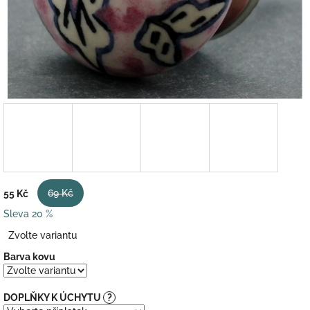
69 Kč
55 Kč
Sleva 20 %
Měrná
Zvolte variantu
cena:
Barva kovu
DOPLŇKY K ÚCHYTU
?