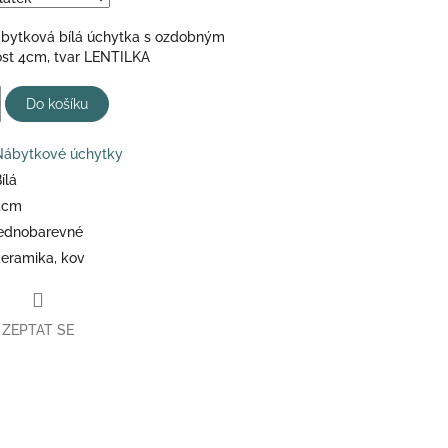
bytková bílá úchytka s ozdobným
ost 4cm, tvar LENTILKA
Do košíku
Nábytkové úchytky
ílá
4cm
jednobarevné
keramika, kov
ZEPTAT SE
book