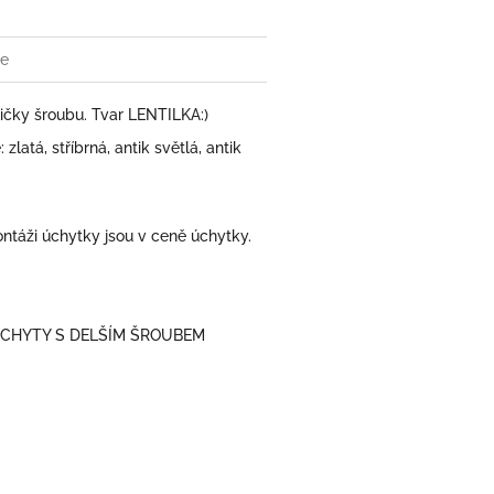
ze
čky šroubu. Tvar LENTILKA:)
atá, stříbrná, antik světlá, antik
táži úchytky jsou v ceně úchytky.
ÚCHYTY S DELŠÍM ŠROUBEM