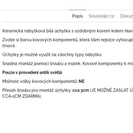
Popis
Související (1)
Disku
Keramická nábytková bílá úchytka s ozdobným kovem kolem hlavi
Zvolte si barvu kovových komponentů, která Vám nejvíce vyhovuje: zl
tmavá
Úchytky je možné využít na všechny typy nábytku.
Snadná montáž pomocí šroubu a matek. Kovové komponenty k mon
Pouze v provedení antik světlá
Možnost volby kovových komponentů:
NE
Přesah šroubu pro montáž úchytky:
cca 3cm
(JE MOŽNÉ ZASLAT 
CCA+1CM ZDARMA).