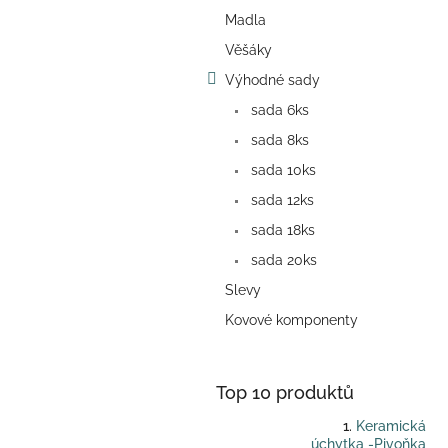
a
Madla
n
e
Věšáky
l
Výhodné sady
sada 6ks
sada 8ks
sada 10ks
sada 12ks
sada 18ks
sada 20ks
Slevy
Kovové komponenty
Top 10 produktů
Keramická
úchytka -Pivoňka