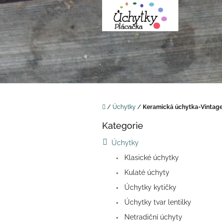
Přejít
na
obsah
Domů
/
Úchytky
/
Keramická úchytka-Vintage
P
Kategorie
o
Přeskočit
kategorie
s
Úchytky
t
Klasické úchytky
r
a
Kulaté úchyty
n
Úchytky kytičky
n
í
Úchytky tvar lentilky
p
Netradiční úchyty