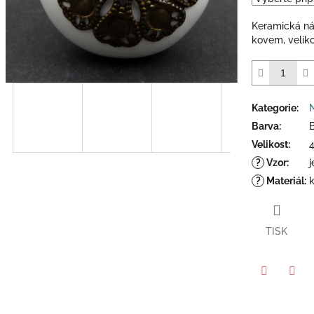
5
hvězdiček.
Keramická ná
kovem, velik
Kategorie
:
Barva
:
B
Velikost
:
?
Vzor
:
?
Materiál
:
TISK
Twitter
Face