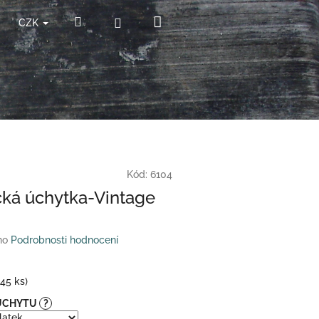
Nákupní
Hledat
Přihlášení
CZK
košík
Kód:
6104
ká úchytka-Vintage
no
Podrobnosti hodnocení
(45 ks)
 ÚCHYTU
?