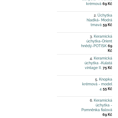
krémová
69 Kč
Úchytka
hladká- Modrá
tmavá
59 Kč
Keramická
úchytka-Orient
hnědý-POTISK
69
Kč
Keramická
úchytka -Kulatá
vintage II.
75 Kč
Knopka
krémová - model
4
55 Kč
Keramická
úchytka -
Pomněnka fialová
69 Kč