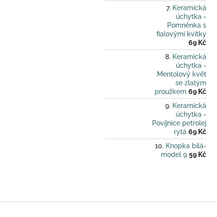
Keramická
úchytka -
Pomněnka s
fialovými kvítky
69 Kč
Keramická
úchytka -
Mentolový květ
se zlatým
proužkem
69 Kč
Keramická
úchytka -
Povíjnice petrolej
rytá
69 Kč
Knopka bílá-
model 9
59 Kč
Z