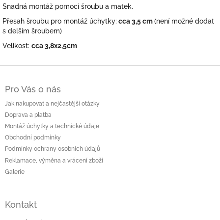
Snadná montáž pomocí šroubu a matek.
Přesah šroubu pro montáž úchytky:
cca 3,5 cm
(není možné dodat
s delším šroubem)
Velikost:
cca 3,8x2,5cm
Z
á
Pro Vás o nás
p
a
Jak nakupovat a nejčastější otázky
t
Doprava a platba
í
Montáž úchytky a technické údaje
Obchodní podmínky
Podmínky ochrany osobních údajů
Reklamace, výměna a vrácení zboží
Galerie
Kontakt