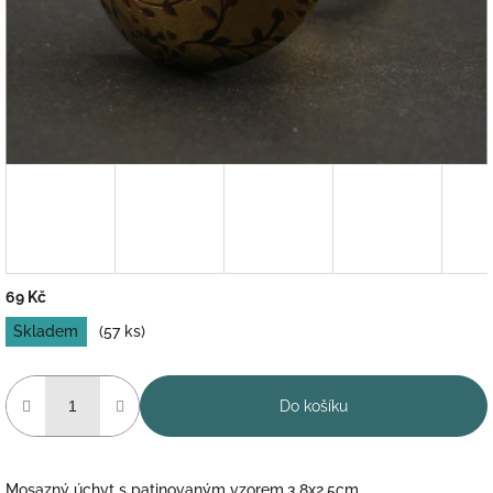
69 Kč
Měrná
Skladem
(57 ks)
cena:
Do košíku
Mosazný úchyt s patinovaným vzorem.3,8x2,5cm