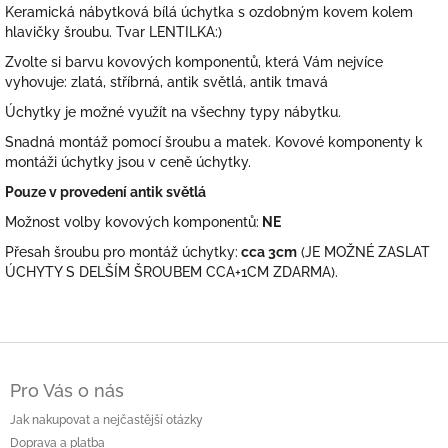
Keramická nábytková bílá úchytka s ozdobným kovem kolem
hlavičky šroubu. Tvar LENTILKA:)
Zvolte si barvu kovových komponentů, která Vám nejvíce
vyhovuje: zlatá, stříbrná, antik světlá, antik tmavá
Úchytky je možné využít na všechny typy nábytku.
Snadná montáž pomocí šroubu a matek. Kovové komponenty k
montáži úchytky jsou v ceně úchytky.
Pouze v provedení antik světlá
Možnost volby kovových komponentů:
NE
Přesah šroubu pro montáž úchytky:
cca 3cm
(JE MOŽNÉ ZASLAT
ÚCHYTY S DELŠÍM ŠROUBEM CCA+1CM ZDARMA).
Z
á
Pro Vás o nás
p
a
Jak nakupovat a nejčastější otázky
t
Doprava a platba