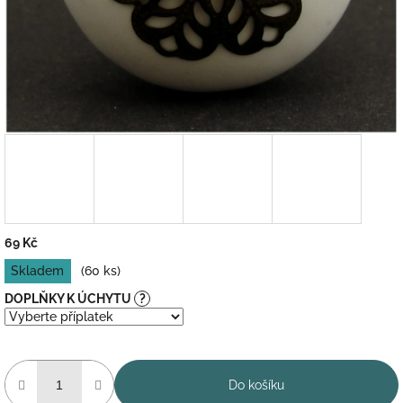
69 Kč
Měrná
Skladem
(60 ks)
cena:
DOPLŇKY K ÚCHYTU
?
Do košíku