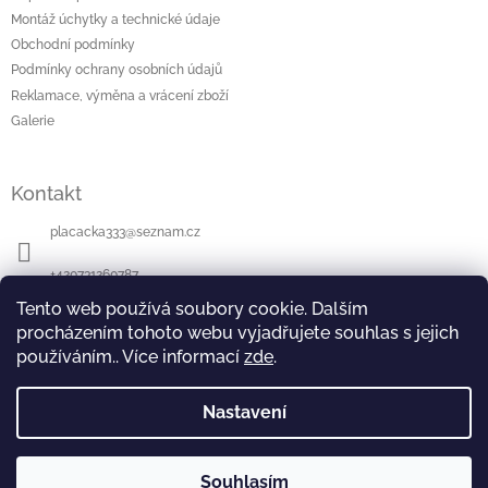
í
Montáž úchytky a technické údaje
Obchodní podmínky
Podmínky ochrany osobních údajů
Reklamace, výměna a vrácení zboží
Galerie
Kontakt
placacka333
@
seznam.cz
+420731260787
Tento web používá soubory cookie. Dalším
Najdete nás na Facebooku
procházením tohoto webu vyjadřujete souhlas s jejich
používáním.. Více informací
zde
.
Nastavení
Souhlasím
Copyright 2026
Úchytky Plácačka
. Všechna práva
Vytvořil Shoptet