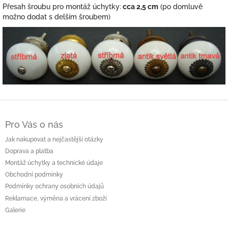
Přesah šroubu pro montáž úchytky:
cca 2,5 cm
(po domluvě
možno dodat s delším šroubem)
Z
á
Pro Vás o nás
p
a
Jak nakupovat a nejčastější otázky
t
Doprava a platba
í
Montáž úchytky a technické údaje
Obchodní podmínky
Podmínky ochrany osobních údajů
Reklamace, výměna a vrácení zboží
Galerie