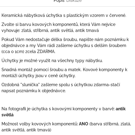
Popis
Diskuze
Keramická nábytková úchytka s plastickým vzorem v červené.
Zvolte si barvu kovových komponentů, která Vám nejvíce
vyhovuje: zlatá, stříbrná, antik světlá, antik tmavá
Pokud Vám nedostačuje délka šroubu, napište nám poznámku k
objednávce a my Vám rádi zašleme úchytku s delším šroubem
(cca o 1cm) zcela ZDARMA.
Úchytky je možné využít na všechny typy nábytku.
Snadná montáž pomocí šroubu a matek. Kovové komponenty k
montáži úchytky jsou v ceně úchytky.
Ozdobná "sluníčka" zašleme spolu s úchytkou zdarma-stačí
napsat poznámku k objednávce.
Na fotografii je úchytka s kovovými komponenty v barvě:
antik
světlá
Možnost volby kovových komponentů:
ANO
(barva stříbrná, zlatá,
antik světlá, antik tmavá)