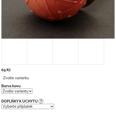
69 Kč
Měrná
Zvolte variantu
cena:
Barva kovu
DOPLŇKY K ÚCHYTU
?