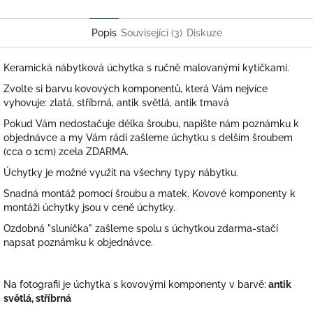
Twitter
Facebook
Popis
Související (3)
Diskuze
Keramická nábytková úchytka s ručně malovanými kytičkami.
Zvolte si barvu kovových komponentů, která Vám nejvíce
vyhovuje: zlatá, stříbrná, antik světlá, antik tmavá
Pokud Vám nedostačuje délka šroubu, napište nám poznámku k
objednávce a my Vám rádi zašleme úchytku s delším šroubem
(cca o 1cm) zcela ZDARMA.
Úchytky je možné využít na všechny typy nábytku.
Snadná montáž pomocí šroubu a matek. Kovové komponenty k
montáži úchytky jsou v ceně úchytky.
Ozdobná "sluníčka" zašleme spolu s úchytkou zdarma-stačí
napsat poznámku k objednávce.
Na fotografii je úchytka s kovovými komponenty v barvě:
antik
světlá, stříbrná