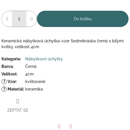
Do košíku
Keramická nábytková úchytka-vzor Sedmikráska černá s bílými
kvítky, velikost 4cm
Kategorie
:
Nábytkové úchytky
Barva
:
Černá
Velikost
:
4cm
?
Vzor
:
květované
?
Materiál
:
keramika
ZEPTAT SE