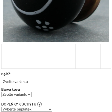
69 Kč
Měrná
Zvolte variantu
cena:
Barva kovu
DOPLŇKY K ÚCHYTU
?