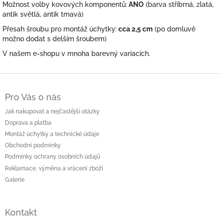
Možnost volby kovových komponentů:
ANO
(barva stříbrná, zlatá,
antik světlá, antik tmavá)
Přesah šroubu pro montáž úchytky:
cca 2,5 cm
(po domluvě
možno dodat s delším šroubem)
V našem e-shopu v mnoha barevný variacích.
Z
á
Pro Vás o nás
p
a
Jak nakupovat a nejčastější otázky
t
Doprava a platba
í
Montáž úchytky a technické údaje
Obchodní podmínky
Podmínky ochrany osobních údajů
Reklamace, výměna a vrácení zboží
Galerie
Kontakt