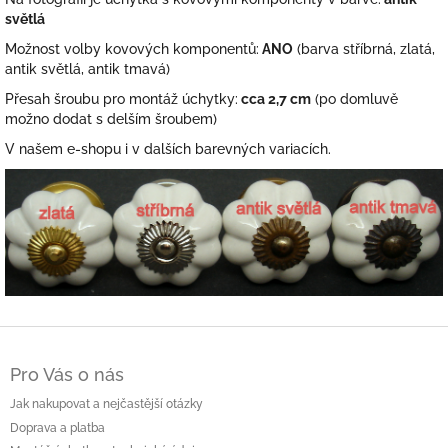
světlá
Možnost volby kovových komponentů:
ANO
(barva stříbrná, zlatá,
antik světlá, antik tmavá)
Přesah šroubu pro montáž úchytky:
cca 2,7 cm
(po domluvě
možno dodat s delším šroubem)
V našem e-shopu i v dalších barevných variacích.
Z
á
Pro Vás o nás
p
a
Jak nakupovat a nejčastější otázky
t
Doprava a platba
í