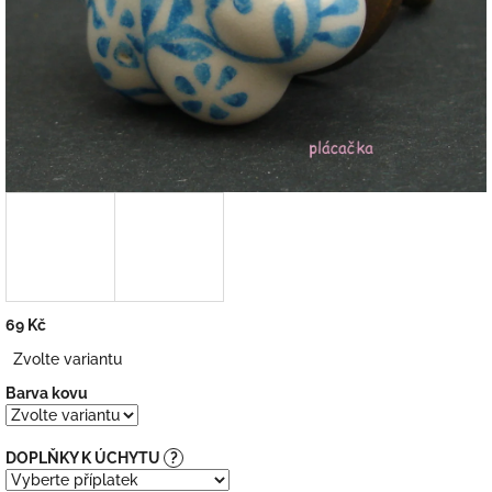
69 Kč
Měrná
Zvolte variantu
cena:
Barva kovu
DOPLŇKY K ÚCHYTU
?