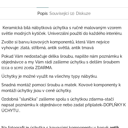
Twitter
Facebook
Popis
Související (2)
Diskuze
Keramická bílá nábytková úchytka s ručně malovaným vzorem
světle modrých kytiček. Univerzální použití do každého interiéru.
Zvolte si barvu kovových komponentů, která Vám nejvíce
vyhovuje: zlatá, stříbrná, antik světlá, antik tmavá
Pokud Vám nedostačuje délka šroubu, napište nám poznámku k
objednávce a my Vám rádi zašleme úchytku s delším šroubem
(cca o 1cm) zcela ZDARMA.
Úchytky je možné využít na všechny typy nábytku.
Snadná montáž pomocí šroubu a matek. Kovové komponenty k
montáži úchytky jsou v ceně úchytky.
Ozdobná "sluníčka" zašleme spolu s úchytkou zdarma-stačí
napsat poznámku k objednávce nebo zadat příplatek-DOPLŇKY K
ÚCHYTU..
Na fotografii je úchytka s kovovými komponenty v barvě:
antik