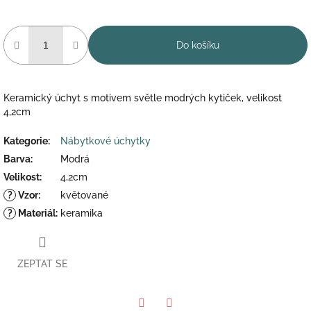
Do košíku
Keramický úchyt s motivem světle modrých kytiček, velikost
4,2cm
Kategorie
:
Nábytkové úchytky
Barva
:
Modrá
Velikost
:
4,2cm
?
Vzor
:
květované
?
Materiál
:
keramika
ZEPTAT SE