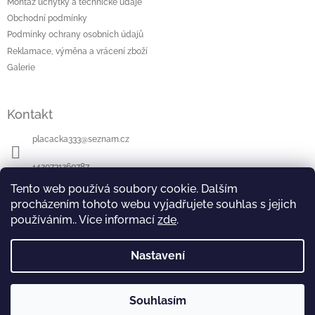
Montáž úchytky a technické údaje
Obchodní podmínky
Podmínky ochrany osobních údajů
Reklamace, výměna a vrácení zboží
Galerie
Kontakt
placacka333
@
seznam.cz
+420731260787
Tento web používá soubory cookie. Dalším
Najdete nás na Facebooku
procházením tohoto webu vyjadřujete souhlas s jejich
používáním.. Více informací
zde
.
Nastavení
Souhlasím
Copyright 2026
Úchytky Plácačka
. Všechna práva
Vytvořil Shoptet