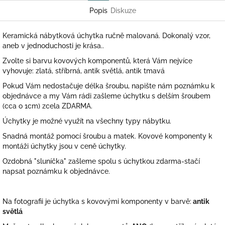
Popis
Diskuze
Keramická nábytková úchytka ručně malovaná. Dokonalý vzor,
aneb v jednoduchosti je krása..
Zvolte si barvu kovových komponentů, která Vám nejvíce
vyhovuje: zlatá, stříbrná, antik světlá, antik tmavá
Pokud Vám nedostačuje délka šroubu, napište nám poznámku k
objednávce a my Vám rádi zašleme úchytku s delším šroubem
(cca o 1cm) zcela ZDARMA.
Úchytky je možné využít na všechny typy nábytku.
Snadná montáž pomocí šroubu a matek. Kovové komponenty k
montáži úchytky jsou v ceně úchytky.
Ozdobná "sluníčka" zašleme spolu s úchytkou zdarma-stačí
napsat poznámku k objednávce.
Na fotografii je úchytka s kovovými komponenty v barvě:
antik
světlá