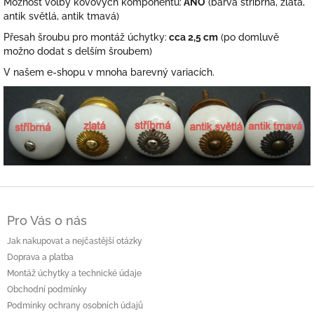
Možnost volby kovových komponentů:
ANO
(barva stříbrná, zlatá,
antik světlá, antik tmavá)
Přesah šroubu pro montáž úchytky:
cca 2,5 cm
(po domluvě
možno dodat s delším šroubem)
V našem e-shopu v mnoha barevný variacích.
Z
á
Pro Vás o nás
p
a
Jak nakupovat a nejčastější otázky
t
Doprava a platba
í
Montáž úchytky a technické údaje
Obchodní podmínky
Podmínky ochrany osobních údajů