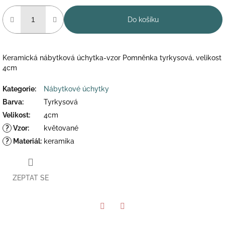
Do košíku
Keramická nábytková úchytka-vzor Pomněnka tyrkysová, velikost
4cm
Kategorie
:
Nábytkové úchytky
Barva
:
Tyrkysová
Velikost
:
4cm
?
Vzor
:
květované
?
Materiál
:
keramika
ZEPTAT SE
Twitter
Facebook