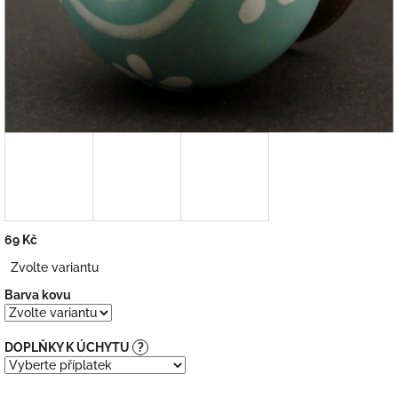
69 Kč
Měrná
Zvolte variantu
cena:
Barva kovu
DOPLŇKY K ÚCHYTU
?