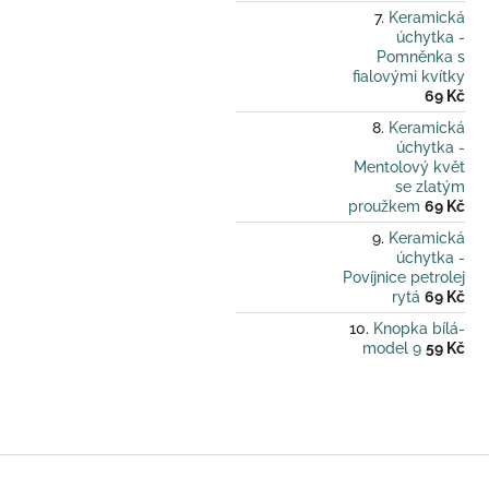
Keramická
úchytka -
Pomněnka s
fialovými kvítky
69 Kč
Keramická
úchytka -
Mentolový květ
se zlatým
proužkem
69 Kč
Keramická
úchytka -
Povíjnice petrolej
rytá
69 Kč
Knopka bílá-
model 9
59 Kč
Z