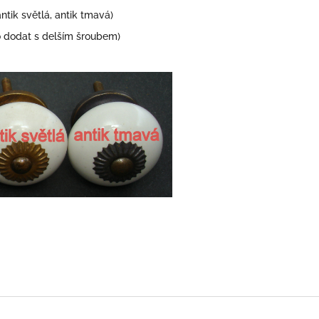
antik světlá, antik tmavá)
dodat s delším šroubem)