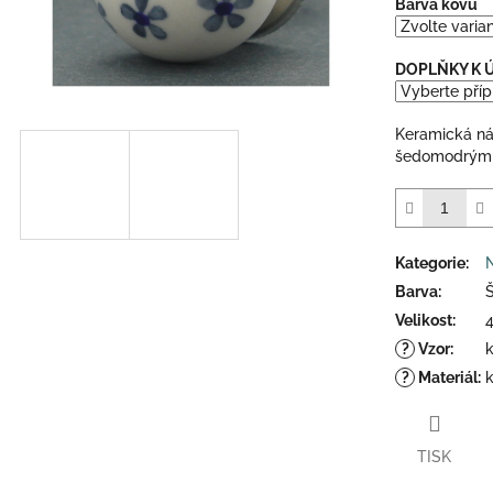
Barva kovu
z
5
hvězdiček.
DOPLŇKY K
Keramická n
šedomodrými 
Kategorie
:
Barva
:
Š
Velikost
:
?
Vzor
:
?
Materiál
:
TISK