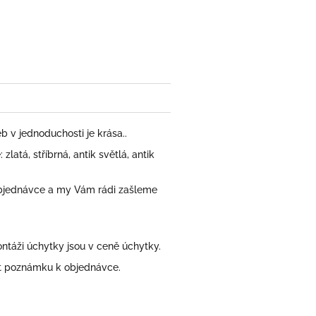
book
 v jednoduchosti je krása..
atá, stříbrná, antik světlá, antik
bjednávce a my Vám rádi zašleme
áži úchytky jsou v ceně úchytky.
at poznámku k objednávce.