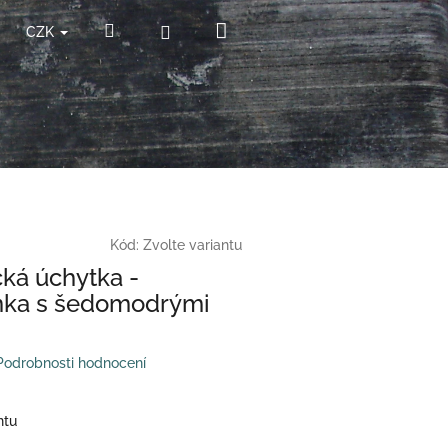
Nákupní
Hledat
Přihlášení
CZK
košík
Kód:
Zvolte variantu
ká úchytka -
ka s šedomodrými
Podrobnosti hodnocení
ntu