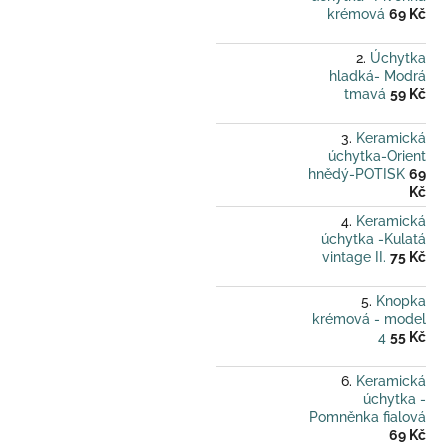
krémová
69 Kč
Úchytka
hladká- Modrá
tmavá
59 Kč
Keramická
úchytka-Orient
hnědý-POTISK
69
Kč
Keramická
úchytka -Kulatá
vintage II.
75 Kč
Knopka
krémová - model
4
55 Kč
Keramická
úchytka -
Pomněnka fialová
69 Kč