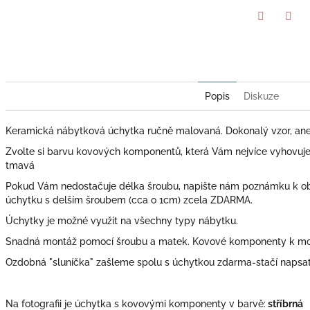
Twitter
Face
Popis
Diskuze
Keramická nábytková úchytka ručně malovaná. Dokonalý vzor, aneb
Zvolte si barvu kovových komponentů, která Vám nejvíce vyhovuje: zl
tmavá
Pokud Vám nedostačuje délka šroubu, napište nám poznámku k o
úchytku s delším šroubem (cca o 1cm) zcela ZDARMA.
Úchytky je možné využít na všechny typy nábytku.
Snadná montáž pomocí šroubu a matek. Kovové komponenty k mont
Ozdobná "sluníčka" zašleme spolu s úchytkou zdarma-stačí naps
Na fotografii je úchytka s kovovými komponenty v barvě:
stříbrná