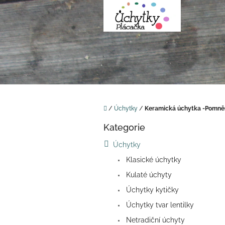
Přejít
na
obsah
Domů
/
Úchytky
/
Keramická úchytka -Pomně
P
Kategorie
o
Přeskočit
kategorie
s
Úchytky
t
Klasické úchytky
r
a
Kulaté úchyty
n
Úchytky kytičky
n
í
Úchytky tvar lentilky
p
Netradiční úchyty