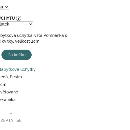
 ÚCHYTU
?
ábytková úchytka-vzor Pomněnka s
kvítky, velikost 4cm
Do košíku
Nábytkové úchytky
edá, Pestrá
4cm
květované
keramika
ZEPTAT SE