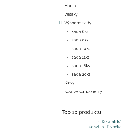
a
Madla
n
e
Věšáky
l
Výhodné sady
sada 6ks
sada 8ks
sada 10ks
sada 12ks
sada 18ks
sada 20ks
Slevy
Kovové komponenty
Top 10 produktů
Keramická
úchytka -Pivoňka