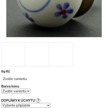
69 Kč
Měrná
Zvolte variantu
cena:
Barva kovu
DOPLŇKY K ÚCHYTU
?