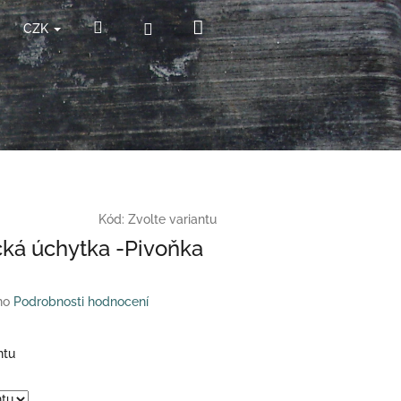
Nákupní
Hledat
Přihlášení
CZK
košík
Kód:
Zvolte variantu
ká úchytka -Pivoňka
no
Podrobnosti hodnocení
ntu