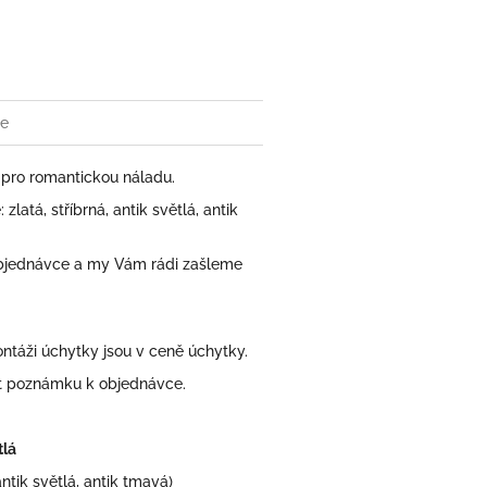
book
ze
pro romantickou náladu.
atá, stříbrná, antik světlá, antik
bjednávce a my Vám rádi zašleme
áži úchytky jsou v ceně úchytky.
at poznámku k objednávce.
tlá
antik světlá, antik tmavá)