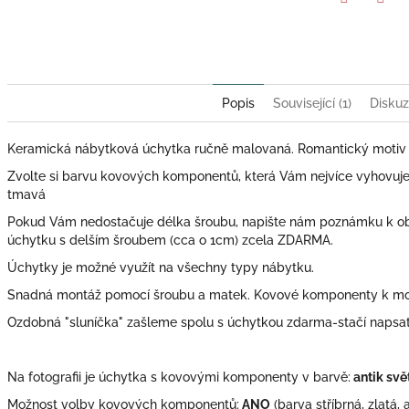
Twitter
Face
Popis
Související (1)
Disku
Keramická nábytková úchytka ručně malovaná. Romantický motiv 
Zvolte si barvu kovových komponentů, která Vám nejvíce vyhovuje: zl
tmavá
Pokud Vám nedostačuje délka šroubu, napište nám poznámku k o
úchytku s delším šroubem (cca o 1cm) zcela ZDARMA.
Úchytky je možné využít na všechny typy nábytku.
Snadná montáž pomocí šroubu a matek. Kovové komponenty k mont
Ozdobná "sluníčka" zašleme spolu s úchytkou zdarma-stačí naps
Na fotografii je úchytka s kovovými komponenty v barvě:
antik svě
Možnost volby kovových komponentů:
ANO
(barva stříbrná, zlatá, 