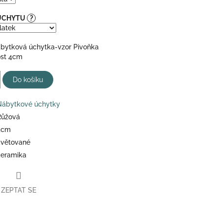
 ÚCHYTU
?
bytková úchytka-vzor Pivoňka
ost 4cm
Do košíku
Nábytkové úchytky
Růžová
4cm
květované
keramika
ZEPTAT SE