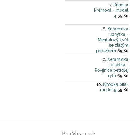
Knopka
krémová - model
4
55 Kč
Keramická
úchytka -
Mentolový květ
se zlatým
proužkem
69 Kč
Keramická
úchytka -
Povíjnice petrolej
rytá
69 Kč
Knopka bílá-
model 9
59 Kč
Z
á
Pro Vás o nás