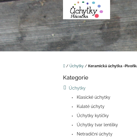
Přejít
na
obsah
Domů
/
Úchytky
/
Keramická úchytka -Pivoňk
P
Kategorie
o
Přeskočit
kategorie
s
Úchytky
t
Klasické úchytky
r
a
Kulaté úchyty
n
Úchytky kytičky
n
í
Úchytky tvar lentilky
p
Netradiční úchyty