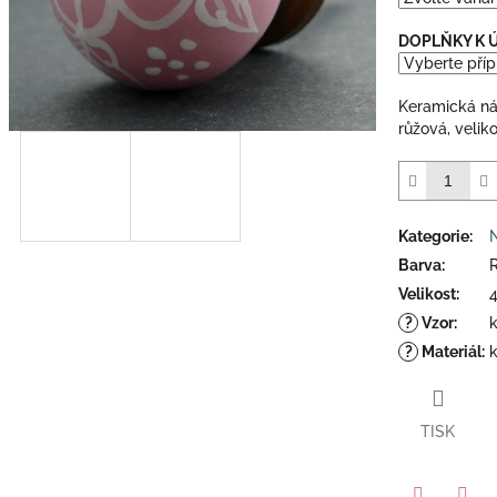
5
hvězdiček.
DOPLŇKY K
Keramická ná
růžová, velik
Kategorie
:
Barva
:
Velikost
:
?
Vzor
:
?
Materiál
:
TISK