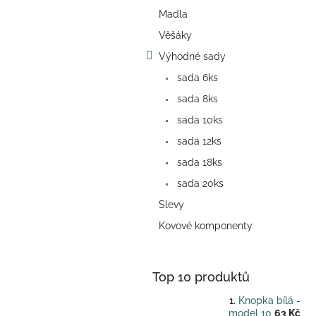
a
Madla
n
e
Věšáky
l
Výhodné sady
sada 6ks
sada 8ks
sada 10ks
sada 12ks
sada 18ks
sada 20ks
Slevy
Kovové komponenty
Top 10 produktů
Knopka bílá -
model 10
63 Kč