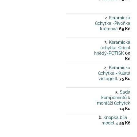
Keramická
úchytka -Pivoňka
krémová
69 Kč
Keramická
úchytka-Orient
hnědý-POTISK
69
Kč
Keramická
úchytka -Kulatá
vintage II.
75 Kč
Sada
komponentů k
montáži úchytek
14 Kč
Knopka bílá -
model 4
55 Kč