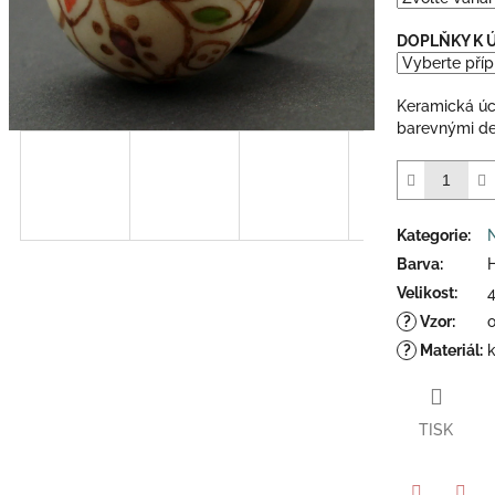
5
hvězdiček.
DOPLŇKY K
Keramická ú
barevnými det
Kategorie
:
Barva
:
Velikost
:
?
Vzor
:
?
Materiál
:
TISK