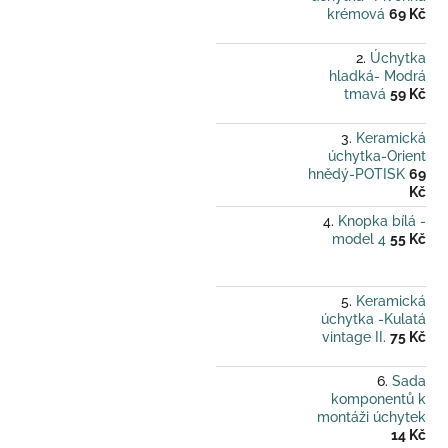
krémová
69 Kč
Úchytka
hladká- Modrá
tmavá
59 Kč
Keramická
úchytka-Orient
hnědý-POTISK
69
Kč
Knopka bílá -
model 4
55 Kč
Keramická
úchytka -Kulatá
vintage II.
75 Kč
Sada
komponentů k
montáži úchytek
14 Kč