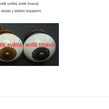
antik světlá, antik tmavá)
dodat s delším šroubem)