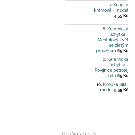
Knopka
krémová - model
4
55 Kč
Keramická
úchytka -
Mentolový květ
se zlatým
proužkem
69 Kč
Keramická
úchytka -
Povíjnice petrolej
rytá
69 Kč
Knopka bílá-
model 9
59 Kč
Z
á
Pro Vás o nás