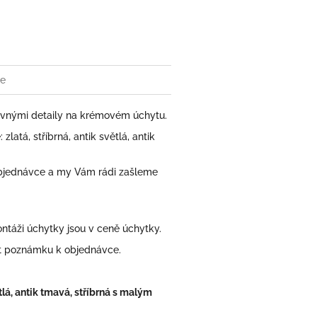
book
ze
vnými detaily na krémovém úchytu.
atá, stříbrná, antik světlá, antik
bjednávce a my Vám rádi zašleme
áži úchytky jsou v ceně úchytky.
at poznámku k objednávce.
tlá, antik tmavá, stříbrná s malým