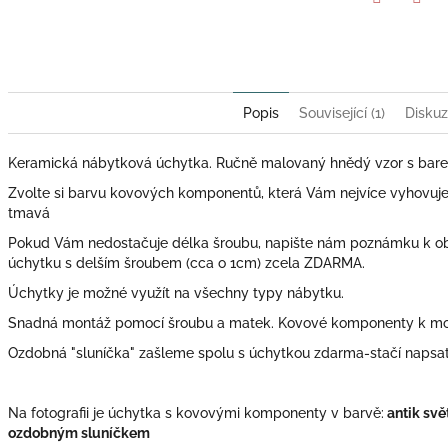
Twitter
Face
Popis
Související (1)
Disku
Keramická nábytková úchytka. Ručně malovaný hnědý vzor s bare
Zvolte si barvu kovových komponentů, která Vám nejvíce vyhovuje: zl
tmavá
Pokud Vám nedostačuje délka šroubu, napište nám poznámku k o
úchytku s delším šroubem (cca o 1cm) zcela ZDARMA.
Úchytky je možné využít na všechny typy nábytku.
Snadná montáž pomocí šroubu a matek. Kovové komponenty k mont
Ozdobná "sluníčka" zašleme spolu s úchytkou zdarma-stačí naps
Na fotografii je úchytka s kovovými komponenty v barvě:
antik svě
ozdobným sluníčkem