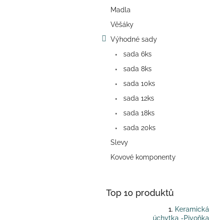
a
Madla
n
e
Věšáky
l
Výhodné sady
sada 6ks
sada 8ks
sada 10ks
sada 12ks
sada 18ks
sada 20ks
Slevy
Kovové komponenty
Top 10 produktů
Keramická
úchytka -Pivoňka