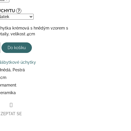
 ÚCHYTU
?
chytka krémová s hnědým vzorem s
aily, velikost 4cm
Do košíku
Nábytkové úchytky
Hnědá, Pestrá
4cm
ornament
keramika
ZEPTAT SE