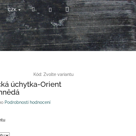
Nákupní
Hledat
Přihlášení
CZK
košík
Kód:
Zvolte variantu
ká úchytka-Orient
 hnědá
no
Podrobnosti hodnocení
ntu