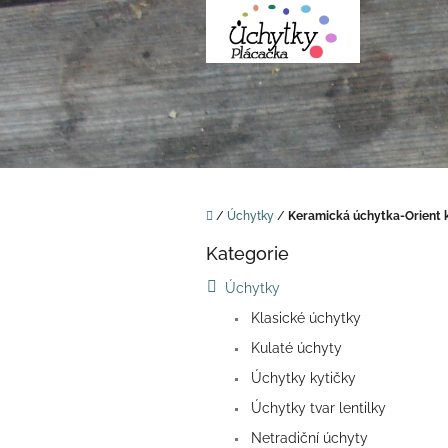
Přejít
na
obsah
Domů
/
Úchytky
/
Keramická úchytka-Orient 
P
Kategorie
o
Přeskočit
kategorie
s
Úchytky
t
Klasické úchytky
r
a
Kulaté úchyty
n
Úchytky kytičky
n
í
Úchytky tvar lentilky
p
Netradiční úchyty