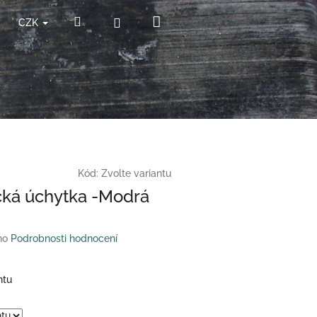
Nákupní
Hledat
Přihlášení
CZK
košík
Kód:
Zvolte variantu
ká úchytka -Modrá
no
Podrobnosti hodnocení
ntu