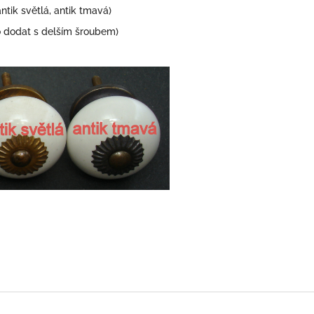
antik světlá, antik tmavá)
dodat s delším šroubem)