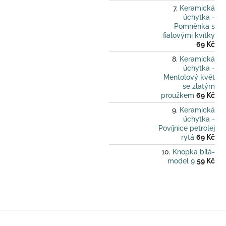
Keramická
úchytka -
Pomněnka s
fialovými kvítky
69 Kč
Keramická
úchytka -
Mentolový květ
se zlatým
proužkem
69 Kč
Keramická
úchytka -
Povíjnice petrolej
rytá
69 Kč
Knopka bílá-
model 9
59 Kč
Z