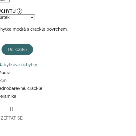
 ÚCHYTU
?
hytka modrá s crackle povrchem,
Do košíku
Nábytkové úchytky
Modrá
4cm
ednobarevné, crackle
keramika
ZEPTAT SE