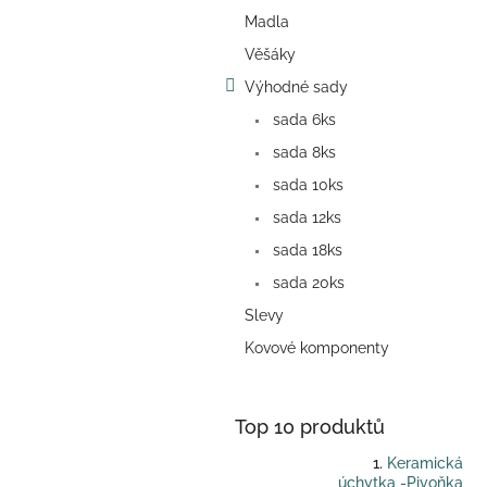
a
Madla
n
e
Věšáky
l
Výhodné sady
sada 6ks
sada 8ks
sada 10ks
sada 12ks
sada 18ks
sada 20ks
Slevy
Kovové komponenty
Top 10 produktů
Keramická
úchytka -Pivoňka