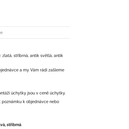
book
ze
atá, stříbrná, antik světlá, antik
bjednávce a my Vám rádi zašleme
áži úchytky jsou v ceně úchytky.
at poznámku k objednávce nebo
vá, stříbrná