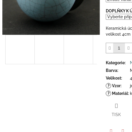
5
hvězdiček.
DOPLŇKY K
Keramická úc
velikost 4cm
Kategorie
:
Barva
:
Velikost
:
?
Vzor
:
j
?
Materiál
:
TISK