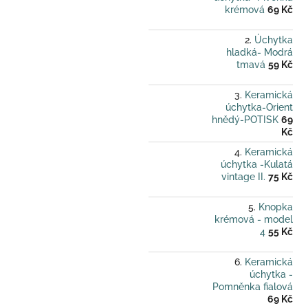
krémová
69 Kč
Úchytka
hladká- Modrá
tmavá
59 Kč
Keramická
úchytka-Orient
hnědý-POTISK
69
Kč
Keramická
úchytka -Kulatá
vintage II.
75 Kč
Knopka
krémová - model
4
55 Kč
Keramická
úchytka -
Pomněnka fialová
69 Kč