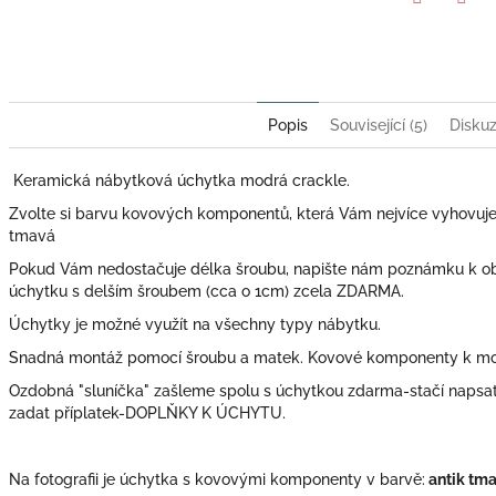
Twitter
Face
Popis
Související (5)
Disku
Keramická nábytková úchytka modrá crackle.
Zvolte si barvu kovových komponentů, která Vám nejvíce vyhovuje: zl
tmavá
Pokud Vám nedostačuje délka šroubu, napište nám poznámku k o
úchytku s delším šroubem (cca o 1cm) zcela ZDARMA.
Úchytky je možné využít na všechny typy nábytku.
Snadná montáž pomocí šroubu a matek. Kovové komponenty k mont
Ozdobná "sluníčka" zašleme spolu s úchytkou zdarma-stačí naps
zadat příplatek-DOPLŇKY K ÚCHYTU.
Na fotografii je úchytka s kovovými komponenty v barvě:
antik tma