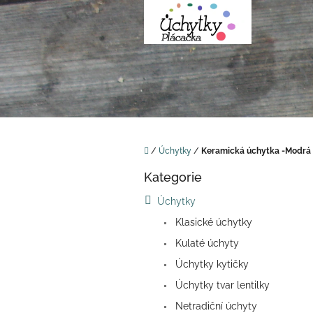
Přejít
na
obsah
Domů
/
Úchytky
/
Keramická úchytka -Modrá 
P
Kategorie
o
Přeskočit
kategorie
s
Úchytky
t
Klasické úchytky
r
a
Kulaté úchyty
n
Úchytky kytičky
n
í
Úchytky tvar lentilky
p
Netradiční úchyty