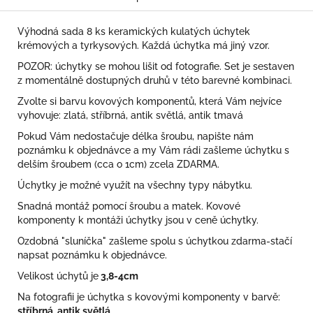
Výhodná sada 8 ks keramických kulatých úchytek
krémových a tyrkysových. Každá úchytka má jiný vzor.
POZOR: úchytky se mohou lišit od fotografie. Set je sestaven
z momentálně dostupných druhů v této barevné kombinaci.
Zvolte si barvu kovových komponentů, která Vám nejvíce
vyhovuje: zlatá, stříbrná, antik světlá, antik tmavá
Pokud Vám nedostačuje délka šroubu, napište nám
poznámku k objednávce a my Vám rádi zašleme úchytku s
delším šroubem (cca o 1cm) zcela ZDARMA.
Úchytky je možné využít na všechny typy nábytku.
Snadná montáž pomocí šroubu a matek. Kovové
komponenty k montáži úchytky jsou v ceně úchytky.
Ozdobná "sluníčka" zašleme spolu s úchytkou zdarma-stačí
napsat poznámku k objednávce.
Velikost úchytů je
3,8-4cm
Na fotografii je úchytka s kovovými komponenty v barvě:
stříbrná, antik světlá