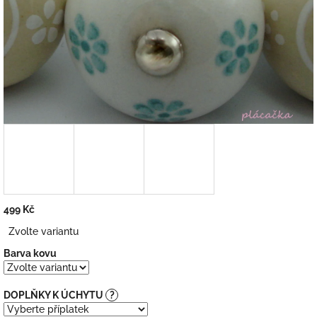
499 Kč
Měrná
Zvolte variantu
cena:
Barva kovu
DOPLŇKY K ÚCHYTU
?