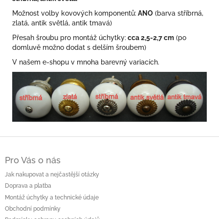
Možnost volby kovových komponentů:
ANO
(barva stříbrná,
zlatá, antik světlá, antik tmavá)
Přesah šroubu pro montáž úchytky:
cca 2,5-2,7 cm
(po
domluvě možno dodat s delším šroubem)
V našem e-shopu v mnoha barevný variacích.
Z
á
Pro Vás o nás
p
a
Jak nakupovat a nejčastější otázky
t
Doprava a platba
í
Montáž úchytky a technické údaje
Obchodní podmínky