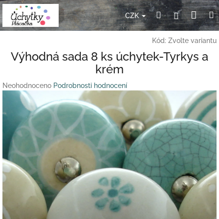
Přejít
Nák
Hledat
Přihlášení
na
CZK
obsah
koší
Kód:
Zvolte variantu
Výhodná sada 8 ks úchytek-Tyrkys a
krém
Průměrné
Neohodnoceno
Podrobnosti hodnocení
hodnocení
produktu
je
0,0
z
5
hvězdiček.