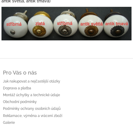
antik světlá, antik tmavá)
Z
á
Pro Vás o nás
p
a
Jak nakupovat a nejčastější otázky
t
Doprava a platba
í
Montáž úchytky a technické údaje
Obchodní podmínky
Podmínky ochrany osobních údajů
Reklamace, výměna a vrácení zboží
Galerie