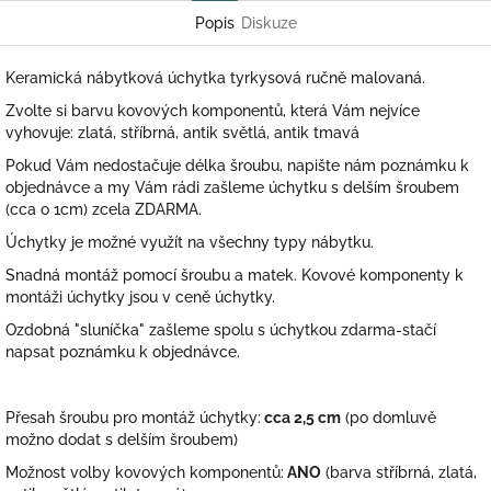
Popis
Diskuze
Keramická nábytková úchytka tyrkysová ručně malovaná.
Zvolte si barvu kovových komponentů, která Vám nejvíce
vyhovuje: zlatá, stříbrná, antik světlá, antik tmavá
Pokud Vám nedostačuje délka šroubu, napište nám poznámku k
objednávce a my Vám rádi zašleme úchytku s delším šroubem
(cca o 1cm) zcela ZDARMA.
Úchytky je možné využít na všechny typy nábytku.
Snadná montáž pomocí šroubu a matek. Kovové komponenty k
montáži úchytky jsou v ceně úchytky.
Ozdobná "sluníčka" zašleme spolu s úchytkou zdarma-stačí
napsat poznámku k objednávce.
Přesah šroubu pro montáž úchytky:
cca 2,5 cm
(po domluvě
možno dodat s delším šroubem)
Možnost volby kovových komponentů:
ANO
(barva stříbrná, zlatá,