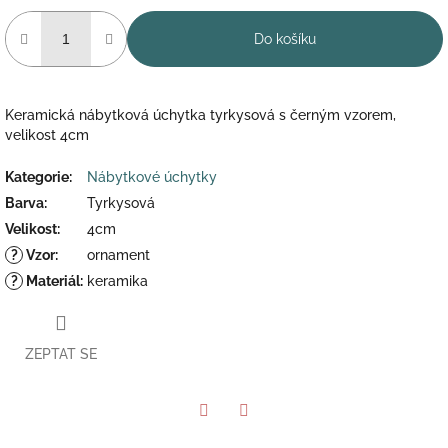
Do košíku
Keramická nábytková úchytka tyrkysová s černým vzorem,
velikost 4cm
Kategorie
:
Nábytkové úchytky
Barva
:
Tyrkysová
Velikost
:
4cm
?
Vzor
:
ornament
?
Materiál
:
keramika
ZEPTAT SE
Twitter
Facebook