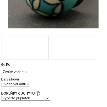
69 Kč
Měrná
Zvolte variantu
cena:
Barva kovu
DOPLŇKY K ÚCHYTU
?