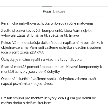
Twitter
Facebook
Popis
Diskuze
Keramická nábytková úchytka tyrkysová ručně malovaná.
Zvolte si barvu kovových komponentů, která Vám nejvíce
vyhovuje: zlatá, stříbrná, antik světlá, antik tmavá
Pokud Vám nedostačuje délka šroubu, napište nám poznámku k
objednávce a my Vám rádi zašleme úchytku s delším šroubem
(cca o 1cm) zcela ZDARMA.
Úchytky je možné využít na všechny typy nábytku.
Snadná montáž pomocí šroubu a matek. Kovové komponenty k
montáži úchytky jsou v ceně úchytky.
Ozdobná "sluníčka" zašleme spolu s úchytkou zdarma-stačí
napsat poznámku k objednávce.
Přesah šroubu pro montáž úchytky:
cca 2,5 cm
(po domluvě
možno dodat s delším šroubem)