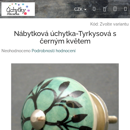
Přejít
Nák
Hledat
Přihlášení
na
CZK
obsah
koší
Kód:
Zvolte variantu
Nábytková úchytka-Tyrkysová s
černým květem
Průměrné
Neohodnoceno
Podrobnosti hodnocení
hodnocení
produktu
je
0,0
z
5
hvězdiček.