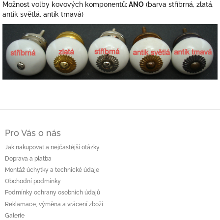
Možnost volby kovových komponentů:
ANO
(barva stříbrná, zlatá,
antik světlá, antik tmavá)
Z
á
Pro Vás o nás
p
a
Jak nakupovat a nejčastější otázky
t
Doprava a platba
í
Montáž úchytky a technické údaje
Obchodní podmínky
Podmínky ochrany osobních údajů
Reklamace, výměna a vrácení zboží
Galerie