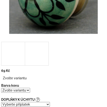
69 Kč
Měrná
Zvolte variantu
cena:
Barva kovu
DOPLŇKY K ÚCHYTU
?