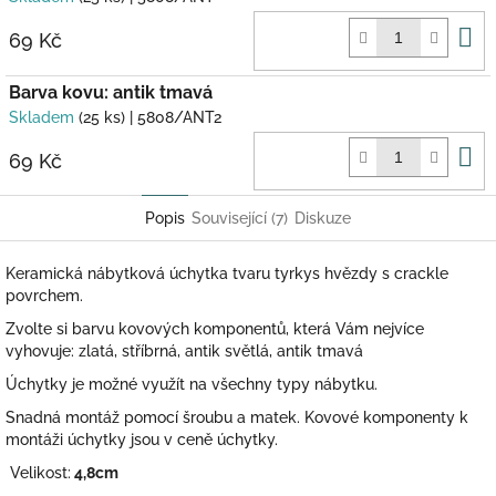
D
69 Kč
k
Barva kovu: antik tmavá
Skladem
(25 ks)
| 5808/ANT2
D
69 Kč
k
Popis
Související (7)
Diskuze
Keramická nábytková úchytka tvaru tyrkys hvězdy s crackle
povrchem.
Zvolte si barvu kovových komponentů, která Vám nejvíce
vyhovuje: zlatá, stříbrná, antik světlá, antik tmavá
Úchytky je možné využít na všechny typy nábytku.
Snadná montáž pomocí šroubu a matek. Kovové komponenty k
montáži úchytky jsou v ceně úchytky.
Velikost:
4,8cm