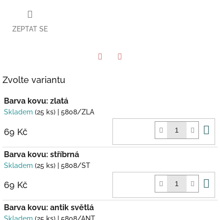
ZEPTAT SE
Twitter
Facebook
Zvolte variantu
Barva kovu: zlatá
Skladem
(25 ks)
| 5808/ZLA
D
69 Kč
k
Barva kovu: stříbrná
Skladem
(25 ks)
| 5808/ST
D
69 Kč
k
Barva kovu: antik světlá
Skladem
(25 ks)
| 5808/ANT