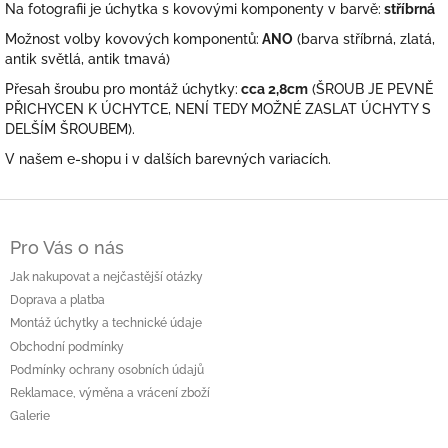
Na fotografii je úchytka s kovovými komponenty v barvě:
stříbrná
Možnost volby kovových komponentů:
ANO
(barva stříbrná, zlatá,
antik světlá, antik tmavá)
Přesah šroubu pro montáž úchytky:
cca 2,8cm
(ŠROUB JE PEVNĚ
PŘICHYCEN K ÚCHYTCE, NENÍ TEDY MOŽNÉ ZASLAT ÚCHYTY S
DELŠÍM ŠROUBEM).
V našem e-shopu i v dalších barevných variacích.
Z
á
Pro Vás o nás
p
a
Jak nakupovat a nejčastější otázky
t
Doprava a platba
í
Montáž úchytky a technické údaje
Obchodní podmínky
Podmínky ochrany osobních údajů
Reklamace, výměna a vrácení zboží
Galerie