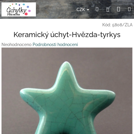
Přejít
Nák
Hledat
Přihlášení
na
CZK
obsah
koší
Kód:
5808/ZLA
Keramický úchyt-Hvězda-tyrkys
Průměrné
Neohodnoceno
Podrobnosti hodnocení
hodnocení
produktu
je
0,0
z
5
hvězdiček.