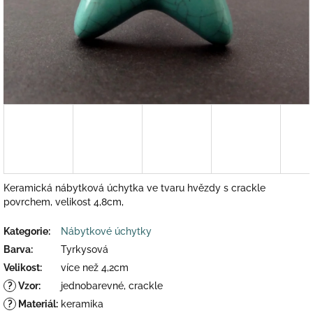
Keramická nábytková úchytka ve tvaru hvězdy s crackle
povrchem, velikost 4,8cm,
Kategorie
:
Nábytkové úchytky
Barva
:
Tyrkysová
Velikost
:
více než 4,2cm
?
Vzor
:
jednobarevné, crackle
?
Materiál
:
keramika