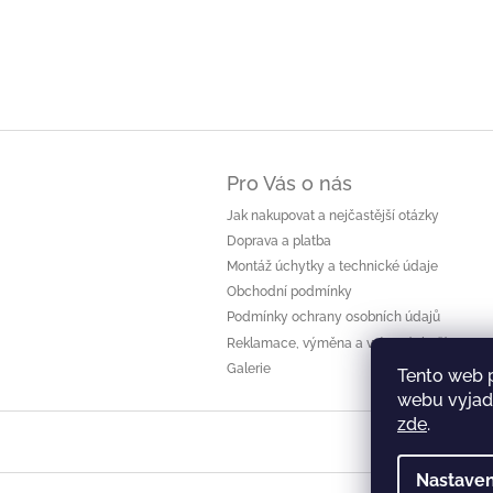
Z
á
Pro Vás o nás
p
a
Jak nakupovat a nejčastější otázky
t
Doprava a platba
í
Montáž úchytky a technické údaje
Obchodní podmínky
Podmínky ochrany osobních údajů
Reklamace, výměna a vrácení zboží
Galerie
Tento web 
webu vyjadř
zde
.
Nastaven