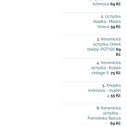
krémová
69 Kč
Úchytka
hladká- Modrá
tmavá
59 Kč
Keramická
úchytka-Orient
hnědý-POTISK
69
Kč
Keramická
úchytka -Kulatá
vintage II.
75 Kč
Knopka
krémová - model
4
55 Kč
Keramická
úchytka -
Pomněnka fialová
69 Kč