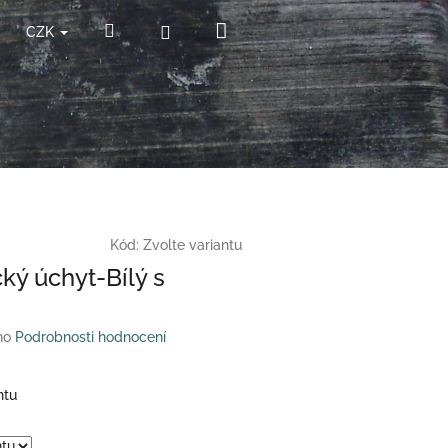
Nákupní
Hledat
Přihlášení
CZK
košík
Kód:
Zvolte variantu
ký úchyt-Bílý s
no
Podrobnosti hodnocení
ntu