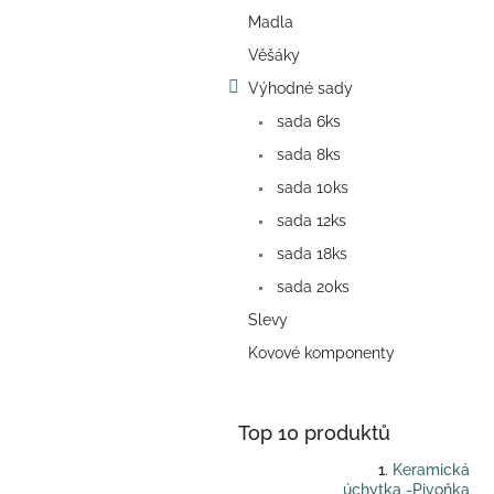
a
Madla
n
e
Věšáky
l
Výhodné sady
sada 6ks
sada 8ks
sada 10ks
sada 12ks
sada 18ks
sada 20ks
Slevy
Kovové komponenty
Top 10 produktů
Keramická
úchytka -Pivoňka