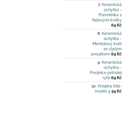
Keramická
úchytka -
Pomněnka s
fialovými kvítky
69 Kč
Keramická
úchytka -
Mentolový květ
se zlatým
proužkem
69 Kč
Keramická
úchytka -
Povíjnice petrolej
rytá
69 Kč
Knopka bílá-
model 9
59 Kč