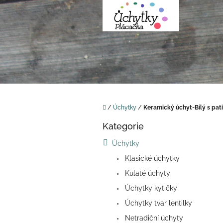
Přejít
na
obsah
Domů
/
Úchytky
/
Keramický úchyt-Bílý s pat
P
Kategorie
o
Přeskočit
kategorie
s
Úchytky
t
Klasické úchytky
r
a
Kulaté úchyty
n
Úchytky kytičky
n
í
Úchytky tvar lentilky
p
Netradiční úchyty