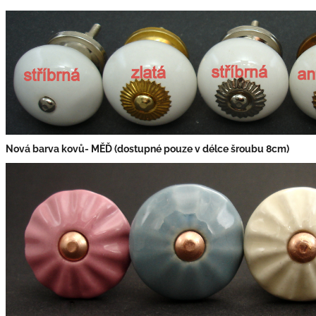
Nová barva kovů- MĚĎ (dostupné pouze v délce šroubu 8cm)