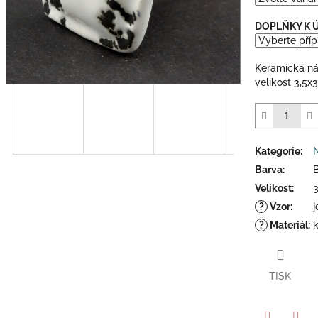
5
hvězdiček.
DOPLŇKY K
Keramická ná
velikost 3,5x
Kategorie
:
Barva
:
B
Velikost
:
?
Vzor
:
j
?
Materiál
:
TISK