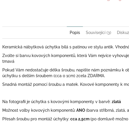
Twitter
Face
Popis
Související (3)
Disku
Keramická nábytková úchytka bílá s patinou ve stylu antik. Vhodná
Zvolte si barvu kovových komponentů, která Vám nejvíce vyhovuje: zl
tmavá
Pokud Vám nedostačuje délka šroubu, napište nám poznámku k o
úchytku s delším šroubem (cca o 1cm) zcela ZDARMA.
Snadná montáž pomocí šroubu a matek. Kovové komponenty k mont
Na fotografii je úchytka s kovovými komponenty v barvě:
zlatá
Možnost volby kovových komponentů:
ANO
(barva stříbrná, zlatá, 
Přesah šroubu pro montáž úchytky:
cca 2,5cm
(po domluvě možno 