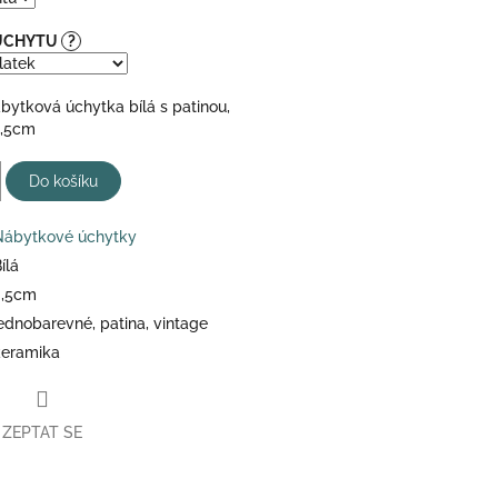
 ÚCHYTU
?
bytková úchytka bílá s patinou,
3,5cm
Do košíku
Nábytkové úchytky
ílá
3,5cm
ednobarevné, patina, vintage
keramika
ZEPTAT SE