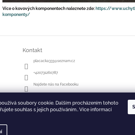
Více o kovových komponentech naleznete zde:
https://www.uchyt
komponenty/
Kontakt
placacka333
@
seznam.cz
+420731260787
Najdete nás na Facebooku
používá soubory cookie. Dalším procházením tohoto
S
ujete souhlas s jejich používáním.. Více informací
í