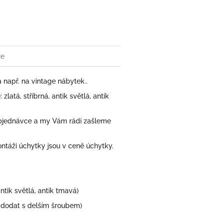
book
ze
 např. na vintage nábytek..
atá, stříbrná, antik světlá, antik
bjednávce a my Vám rádi zašleme
áži úchytky jsou v ceně úchytky.
antik světlá, antik tmavá)
dodat s delším šroubem)