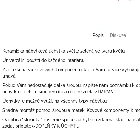
Twitter
Face
Popis
Diskuze
Keramická nábytková úchytka světle zelená ve tvaru květu.
Univerzální použití do každého interiéru.
Zvolte si barvu kovových komponentů, která Vám nejvíce vyhovuje: zl
tmavá
Pokud Vám nedostačuje délka šroubu, napište nám poznámku k o
úchytku s delším šroubem (cca o 1cm) zcela ZDARMA.
Úchytky je možné využít na všechny typy nábytku.
Snadná montáž pomocí šroubu a matek. Kovové komponenty k mont
Ozdobná "sluníčka" zašleme spolu s úchytkou zdarma-stačí naps
zadat příplatek-DOPLŇKY K ÚCHYTU.