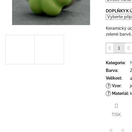
5
hvězdiček.
DOPLŇKY K
Keramický úch
zelené barvě,
Kategorie
:
Barva
:
Velikost
:
?
Vzor
:
?
Materiál
:
TISK