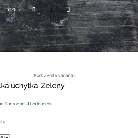
Nákupní
Hledat
Přihlášení
CZK
košík
Kód:
Zvolte variantu
ká úchytka-Zelený
no
Podrobnosti hodnocení
ntu