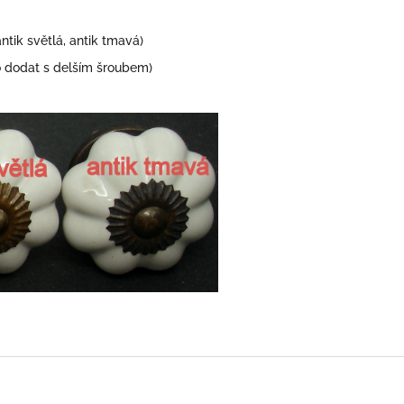
antik světlá, antik tmavá)
dodat s delším šroubem)