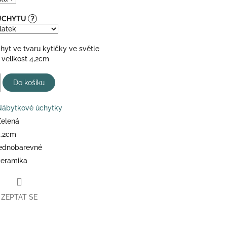
 ÚCHYTU
?
yt ve tvaru kytičky ve světle
 velikost 4,2cm
Do košíku
Nábytkové úchytky
Zelená
4,2cm
jednobarevné
keramika
ZEPTAT SE