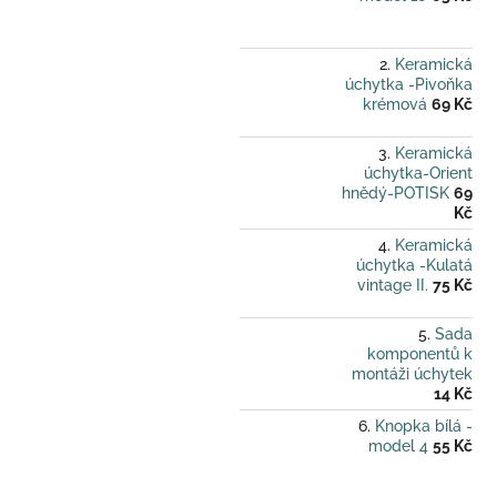
Keramická
úchytka -Pivoňka
krémová
69 Kč
Keramická
úchytka-Orient
hnědý-POTISK
69
Kč
Keramická
úchytka -Kulatá
vintage II.
75 Kč
Sada
komponentů k
montáži úchytek
14 Kč
Knopka bílá -
model 4
55 Kč