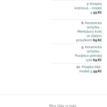
Knopka
krémová - model
4
55 Kč
Keramická
úchytka -
Mentolový květ
se zlatým
proužkem
69 Kč
Keramická
úchytka -
Povíjnice petrolej
rytá
69 Kč
Knopka bílá-
model 9
59 Kč
Z
á
Pro Vás o nás