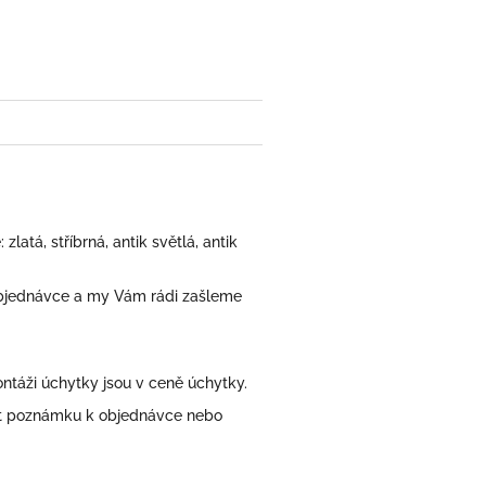
book
atá, stříbrná, antik světlá, antik
bjednávce a my Vám rádi zašleme
áži úchytky jsou v ceně úchytky.
at poznámku k objednávce nebo