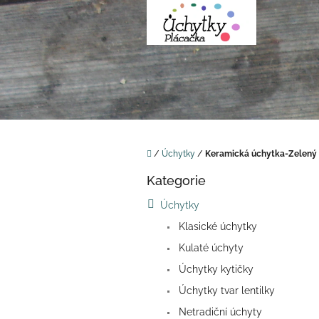
Přejít
na
obsah
Domů
/
Úchytky
/
Keramická úchytka-Zelený
P
Kategorie
o
Přeskočit
kategorie
s
Úchytky
t
Klasické úchytky
r
a
Kulaté úchyty
n
Úchytky kytičky
n
í
Úchytky tvar lentilky
p
Netradiční úchyty