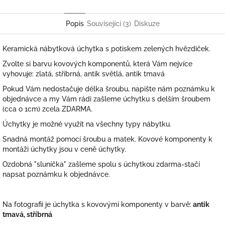
Twitter
Facebook
Popis
Související (3)
Diskuze
Keramická nábytková úchytka s potiskem zelených hvězdiček.
Zvolte si barvu kovových komponentů, která Vám nejvíce
vyhovuje: zlatá, stříbrná, antik světlá, antik tmavá
Pokud Vám nedostačuje délka šroubu, napište nám poznámku k
objednávce a my Vám rádi zašleme úchytku s delším šroubem
(cca o 1cm) zcela ZDARMA.
Úchytky je možné využít na všechny typy nábytku.
Snadná montáž pomocí šroubu a matek. Kovové komponenty k
montáži úchytky jsou v ceně úchytky.
Ozdobná "sluníčka" zašleme spolu s úchytkou zdarma-stačí
napsat poznámku k objednávce.
Na fotografii je úchytka s kovovými komponenty v barvě:
antik
tmavá, stříbrná