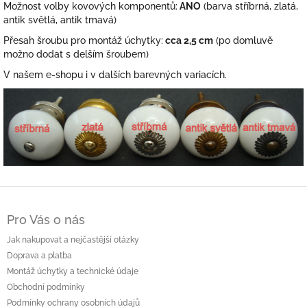
Možnost volby kovových komponentů:
ANO
(barva stříbrná, zlatá,
antik světlá, antik tmavá)
Přesah šroubu pro montáž úchytky:
cca 2,5 cm
(po domluvě
možno dodat s delším šroubem)
V našem e-shopu i v dalších barevných variacích.
Z
á
Pro Vás o nás
p
a
Jak nakupovat a nejčastější otázky
t
Doprava a platba
í
Montáž úchytky a technické údaje
Obchodní podmínky
Podmínky ochrany osobních údajů