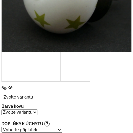
69 Kč
Měrná
Zvolte variantu
cena:
Barva kovu
DOPLŇKY K ÚCHYTU
?