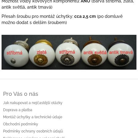
Možnost volby kovových komponentů:
ANO
(barva stříbrná, zlatá,
antik světlá, antik tmavá)
Přesah šroubu pro montáž úchytky:
cca 2,5 cm
(po domluvě
možno dodat s delším šroubem)
Z
á
Pro Vás o nás
p
a
Jak nakupovat a nejčastější otázky
t
Doprava a platba
í
Montáž úchytky a technické údaje
Obchodní podmínky
Podmínky ochrany osobních údajů