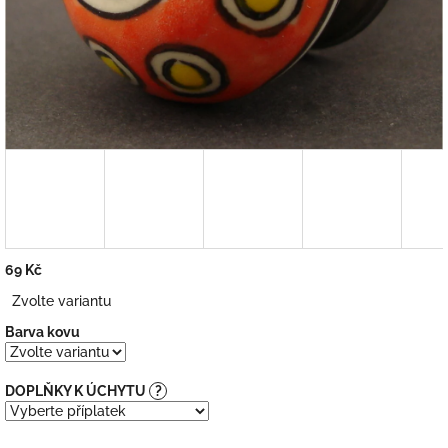
69 Kč
Měrná
Zvolte variantu
cena:
Barva kovu
DOPLŇKY K ÚCHYTU
?