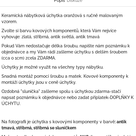
Popis
Diskuze
Keramická nábytková úchytka oranžová s ručně malovaným
vzorem.
Zvolte si barvu kovových komponentů, která Vám nejvíce
vyhovuje: zlatá, stříbrná, antik světlá, antik tmavá
Pokud Vám nedostačuje délka šroubu, napište nám poznámku k
objednávce a my Vám rádi zašleme úchytku s delším šroubem
(cca o 1cm) zcela ZDARMA.
Úchytky je možné využít na všechny typy nábytku.
Snadná montáž pomocí šroubu a matek. Kovové komponenty k
montáži úchytky jsou v ceně úchytky.
Ozdobná "sluníčka" zašleme spolu s úchytkou zdarma-stačí
napsat poznámku k objednávce nebo zadat příplatek-DOPLŇKY K
ÚCHYTU.
Na fotografii je úchytka s kovovými komponenty v barvě
: antik
tmavá, stříbrná, stříbrná se sluníčkem