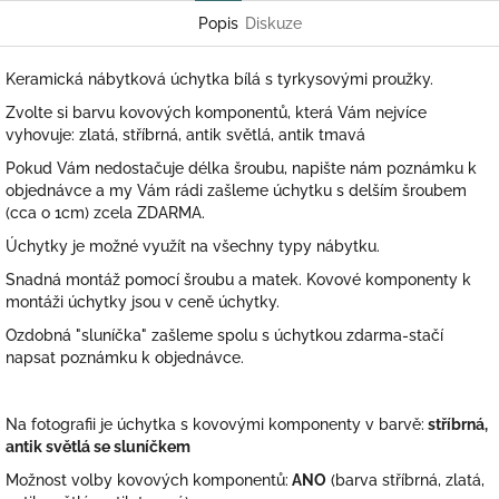
Popis
Diskuze
Keramická nábytková úchytka bílá s tyrkysovými proužky.
Zvolte si barvu kovových komponentů, která Vám nejvíce
vyhovuje: zlatá, stříbrná, antik světlá, antik tmavá
Pokud Vám nedostačuje délka šroubu, napište nám poznámku k
objednávce a my Vám rádi zašleme úchytku s delším šroubem
(cca o 1cm) zcela ZDARMA.
Úchytky je možné využít na všechny typy nábytku.
Snadná montáž pomocí šroubu a matek. Kovové komponenty k
montáži úchytky jsou v ceně úchytky.
Ozdobná "sluníčka" zašleme spolu s úchytkou zdarma-stačí
napsat poznámku k objednávce.
Na fotografii je úchytka s kovovými komponenty v barvě:
stříbrná,
antik světlá se sluníčkem
Možnost volby kovových komponentů:
ANO
(barva stříbrná, zlatá,