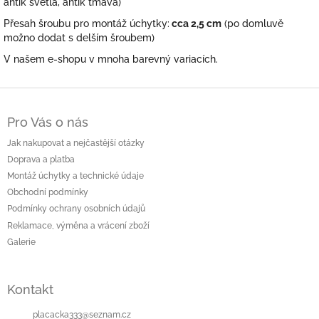
antik světlá, antik tmavá)
Přesah šroubu pro montáž úchytky:
cca 2,5 cm
(po domluvě
možno dodat s delším šroubem)
V našem e-shopu v mnoha barevný variacích.
Z
á
Pro Vás o nás
p
a
Jak nakupovat a nejčastější otázky
t
Doprava a platba
í
Montáž úchytky a technické údaje
Obchodní podmínky
Podmínky ochrany osobních údajů
Reklamace, výměna a vrácení zboží
Galerie
Kontakt
placacka333
@
seznam.cz