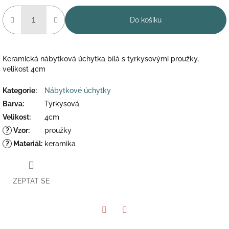
Do košíku
Keramická nábytková úchytka bílá s tyrkysovými proužky,
velikost 4cm
Kategorie
:
Nábytkové úchytky
Barva
:
Tyrkysová
Velikost
:
4cm
?
Vzor
:
proužky
?
Materiál
:
keramika
ZEPTAT SE
Twitter
Facebook