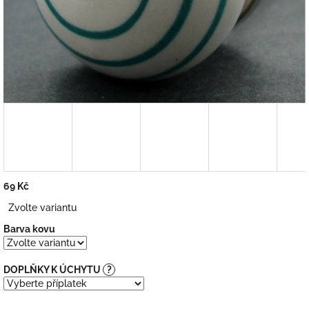
69 Kč
Měrná
Zvolte variantu
cena:
Barva kovu
DOPLŇKY K ÚCHYTU
?