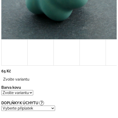
65 Kč
Měrná
Zvolte variantu
cena:
Barva kovu
DOPLŇKY K ÚCHYTU
?