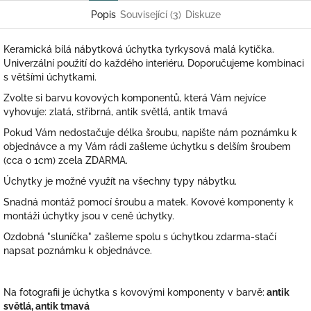
Popis
Související (3)
Diskuze
Keramická bílá nábytková úchytka tyrkysová malá kytička.
Univerzální použití do každého interiéru. Doporučujeme kombinaci
s většími úchytkami.
Zvolte si barvu kovových komponentů, která Vám nejvíce
vyhovuje: zlatá, stříbrná, antik světlá, antik tmavá
Pokud Vám nedostačuje délka šroubu, napište nám poznámku k
objednávce a my Vám rádi zašleme úchytku s delším šroubem
(cca o 1cm) zcela ZDARMA.
Úchytky je možné využít na všechny typy nábytku.
Snadná montáž pomocí šroubu a matek. Kovové komponenty k
montáži úchytky jsou v ceně úchytky.
Ozdobná "sluníčka" zašleme spolu s úchytkou zdarma-stačí
napsat poznámku k objednávce.
Na fotografii je úchytka s kovovými komponenty v barvě:
antik
světlá, antik tmavá