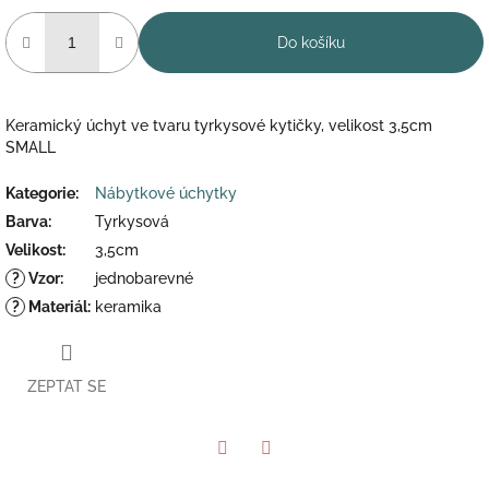
Do košíku
Keramický úchyt ve tvaru tyrkysové kytičky, velikost 3,5cm
SMALL
Kategorie
:
Nábytkové úchytky
Barva
:
Tyrkysová
Velikost
:
3,5cm
?
Vzor
:
jednobarevné
?
Materiál
:
keramika
ZEPTAT SE
Twitter
Facebook