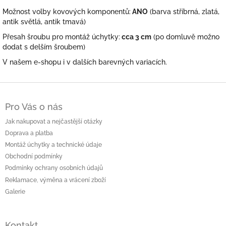
Možnost volby kovových komponentů:
ANO
(barva stříbrná, zlatá,
antik světlá, antik tmavá)
Přesah šroubu pro montáž úchytky:
cca 3 cm
(po domluvě možno
dodat s delším šroubem)
V našem e-shopu i v dalších barevných variacích.
Z
á
Pro Vás o nás
p
a
Jak nakupovat a nejčastější otázky
t
Doprava a platba
í
Montáž úchytky a technické údaje
Obchodní podmínky
Podmínky ochrany osobních údajů
Reklamace, výměna a vrácení zboží
Galerie
Kontakt