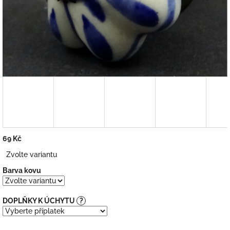
69 Kč
Měrná
Zvolte variantu
cena:
Barva kovu
DOPLŇKY K ÚCHYTU
?