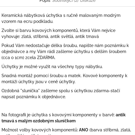
Popis
Související (2)
Diskuze
Keramická nábytková úchytka s ručně malovaným modrým
vzorem na ecru podkladu.
Zvolte si barvu kovových komponentů, která Vám nejvíce
vyhovuje: zlatá, stříbrná, antik světlá, antik tmavá
Pokud Vám nedostačuje délka šroubu, napište nám poznámku k
objednávce a my Vám rádi zašleme úchytku s delším šroubem
(cca o 1cm) zcela ZDARMA.
Úchytky je možné využít na všechny typy nábytku.
Snadná montáž pomocí šroubu a matek. Kovové komponenty k
montáži úchytky jsou v ceně úchytky.
Ozdobná "sluníčka" zašleme spolu s úchytkou zdarma-stačí
napsat poznámku k objednávce.
Na fotografii je úchytka s kovovými komponenty v barvě:
antik
tmavá s malým ozdobným sluníčkem
Možnost volby kovových komponentů:
ANO
(barva stříbrná, zlatá,