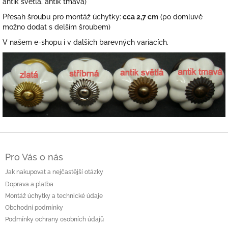
antik světlá, antik tmavá)
Přesah šroubu pro montáž úchytky:
cca 2,7 cm
(po domluvě
možno dodat s delším šroubem)
V našem e-shopu i v dalších barevných variacích.
Z
á
Pro Vás o nás
p
a
Jak nakupovat a nejčastější otázky
t
Doprava a platba
í
Montáž úchytky a technické údaje
Obchodní podmínky
Podmínky ochrany osobních údajů