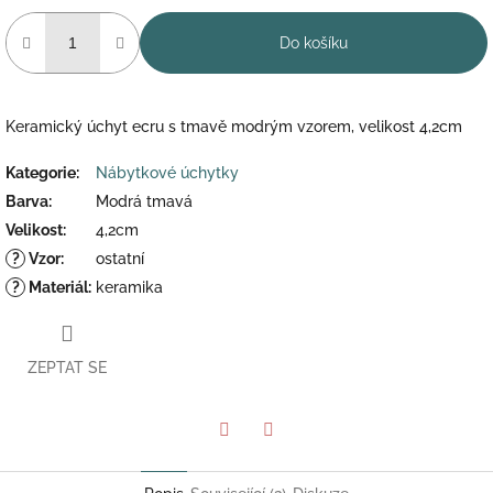
Do košíku
Keramický úchyt ecru s tmavě modrým vzorem, velikost 4,2cm
Kategorie
:
Nábytkové úchytky
Barva
:
Modrá tmavá
Velikost
:
4,2cm
?
Vzor
:
ostatní
?
Materiál
:
keramika
ZEPTAT SE
Twitter
Facebook