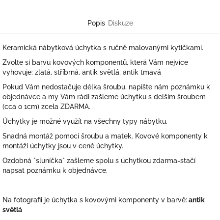
Twitter
Facebook
Popis
Diskuze
Keramická nábytková úchytka s ručně malovanými kytičkami.
Zvolte si barvu kovových komponentů, která Vám nejvíce
vyhovuje: zlatá, stříbrná, antik světlá, antik tmavá
Pokud Vám nedostačuje délka šroubu, napište nám poznámku k
objednávce a my Vám rádi zašleme úchytku s delším šroubem
(cca o 1cm) zcela ZDARMA.
Úchytky je možné využít na všechny typy nábytku.
Snadná montáž pomocí šroubu a matek. Kovové komponenty k
montáži úchytky jsou v ceně úchytky.
Ozdobná "sluníčka" zašleme spolu s úchytkou zdarma-stačí
napsat poznámku k objednávce.
Na fotografii je úchytka s kovovými komponenty v barvě:
antik
světlá