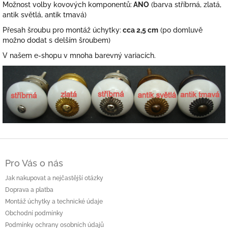
Možnost volby kovových komponentů:
ANO
(barva stříbrná, zlatá,
antik světlá, antik tmavá)
Přesah šroubu pro montáž úchytky:
cca 2,5 cm
(po domluvě
možno dodat s delším šroubem)
V našem e-shopu v mnoha barevný variacích.
Z
á
Pro Vás o nás
p
a
Jak nakupovat a nejčastější otázky
t
Doprava a platba
í
Montáž úchytky a technické údaje
Obchodní podmínky
Podmínky ochrany osobních údajů