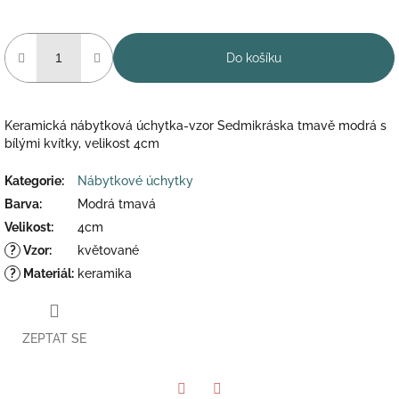
Do košíku
Keramická nábytková úchytka-vzor Sedmikráska tmavě modrá s
bílými kvítky, velikost 4cm
Kategorie
:
Nábytkové úchytky
Barva
:
Modrá tmavá
Velikost
:
4cm
?
Vzor
:
květované
?
Materiál
:
keramika
ZEPTAT SE