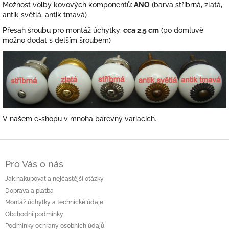
Možnost volby kovových komponentů:
ANO
(barva stříbrná, zlatá,
antik světlá, antik tmavá)
Přesah šroubu pro montáž úchytky:
cca 2,5 cm
(po domluvě
možno dodat s delším šroubem)
V našem e-shopu v mnoha barevný variacích.
Z
á
Pro Vás o nás
p
a
Jak nakupovat a nejčastější otázky
t
Doprava a platba
í
Montáž úchytky a technické údaje
Obchodní podmínky
Podmínky ochrany osobních údajů