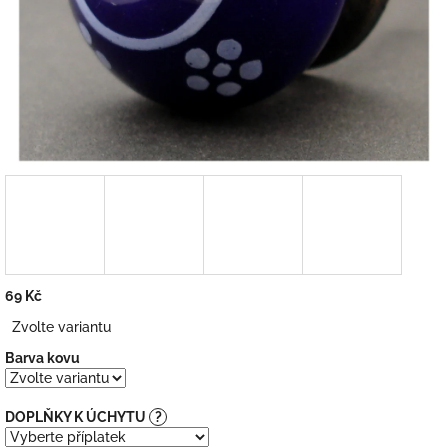
69 Kč
Měrná
Zvolte variantu
cena:
Barva kovu
DOPLŇKY K ÚCHYTU
?