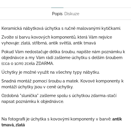
Twitter
Facebook
Popis
Diskuze
Keramická nábytková úchytka s ručně malovanými kytičkami.
Zvolte si barvu kovových komponentů, která Vám nejvíce
vyhovuje: zlatá, stříbrná, antik světlá, antik tmavá
Pokud Vám nedostačuje délka šroubu, napište nám poznámku k
objednávce a my Vám rádi zašleme úchytku s delším šroubem
(cca o 1cm) zcela ZDARMA.
Úchytky je možné využít na všechny typy nábytku.
Snadná montáž pomocí šroubu a matek. Kovové komponenty k
montáži úchytky jsou v ceně úchytky.
Ozdobná "sluníčka" zašleme spolu s úchytkou zdarma-stačí
napsat poznámku k objednávce.
Na fotografii je úchytka s kovovými komponenty v barvě:
antik
tmavá, zlatá