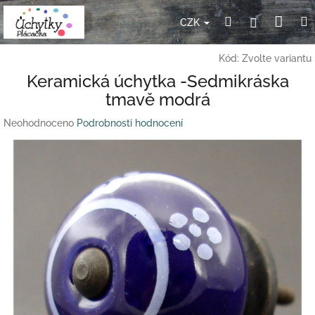
Přejít
Nák
Hledat
Přihlášení
na
CZK
obsah
koší
Kód:
Zvolte variantu
Keramická úchytka -Sedmikráska
tmavě modrá
Průměrné
Neohodnoceno
Podrobnosti hodnocení
hodnocení
produktu
je
0,0
z
5
hvězdiček.