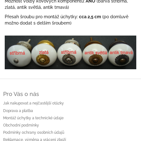
Možnost volby kovových komponentů:
ANO
(barva stříbrná,
zlatá, antik světlá, antik tmavá)
Přesah šroubu pro montáž úchytky:
cca 2,5 cm
(po domluvě
možno dodat s delším šroubem)
Z
á
Pro Vás o nás
p
a
Jak nakupovat a nejčastější otázky
t
Doprava a platba
í
Montáž úchytky a technické údaje
Obchodní podmínky
Podmínky ochrany osobních údajů
Reklamace, výměna a vrácení zboží