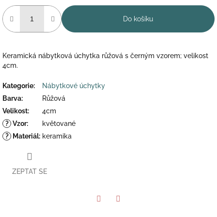
Do košíku
Keramická nábytková úchytka růžová s černým vzorem; velikost
4cm.
Kategorie
:
Nábytkové úchytky
Barva
:
Růžová
Velikost
:
4cm
?
Vzor
:
květované
?
Materiál
:
keramika
ZEPTAT SE
Twitter
Facebook