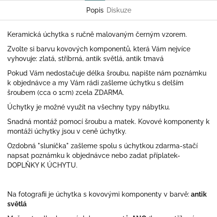
Popis
Diskuze
Keramická úchytka s ručně malovaným černým vzorem.
Zvolte si barvu kovových komponentů, která Vám nejvíce
vyhovuje: zlatá, stříbrná, antik světlá, antik tmavá
Pokud Vám nedostačuje délka šroubu, napište nám poznámku
k objednávce a my Vám rádi zašleme úchytku s delším
šroubem (cca o 1cm) zcela ZDARMA.
Úchytky je možné využít na všechny typy nábytku.
Snadná montáž pomocí šroubu a matek. Kovové komponenty k
montáži úchytky jsou v ceně úchytky.
Ozdobná "sluníčka" zašleme spolu s úchytkou zdarma-stačí
napsat poznámku k objednávce nebo zadat příplatek-
DOPLŇKY K ÚCHYTU.
Na fotografii je úchytka s kovovými komponenty v barvě:
antik
světlá