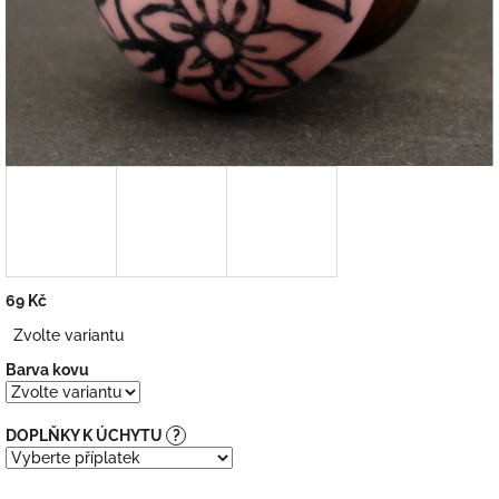
69 Kč
Měrná
Zvolte variantu
cena:
Barva kovu
DOPLŇKY K ÚCHYTU
?