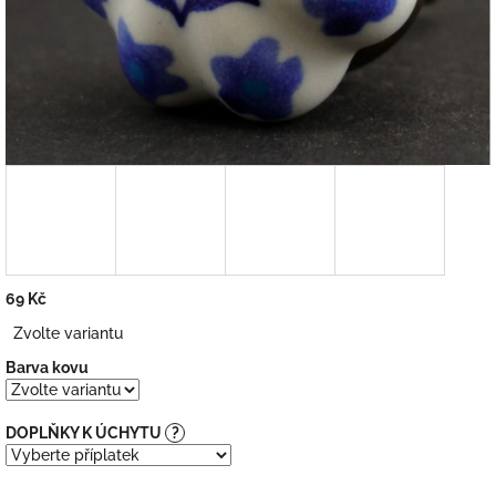
69 Kč
Měrná
Zvolte variantu
cena:
Barva kovu
DOPLŇKY K ÚCHYTU
?