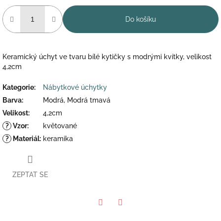
Do košíku
Keramický úchyt ve tvaru bílé kytičky s modrými kvítky, velikost
4,2cm
Kategorie
:
Nábytkové úchytky
Barva
:
Modrá, Modrá tmavá
Velikost
:
4,2cm
?
Vzor
:
květované
?
Materiál
:
keramika
ZEPTAT SE
Twitter
Facebook