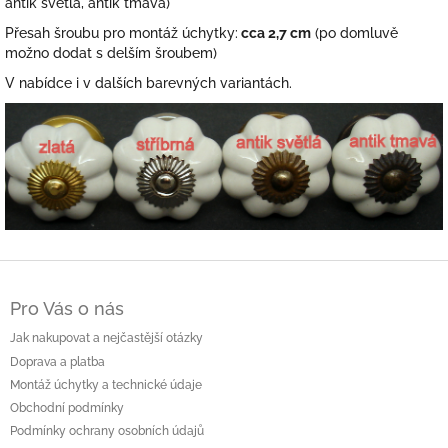
antik světlá, antik tmavá)
Přesah šroubu pro montáž úchytky:
cca 2,7 cm
(po domluvě
možno dodat s delším šroubem)
V nabídce i v dalších barevných variantách.
Z
á
Pro Vás o nás
p
a
Jak nakupovat a nejčastější otázky
t
Doprava a platba
í
Montáž úchytky a technické údaje
Obchodní podmínky
Podmínky ochrany osobních údajů