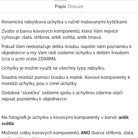
Popis
Diskuze
Keramická nábytková úchytka s ručně malovanými kytičkami.
Zvolte si barvu kovových komponentů, která Vám nejvíce
vyhovuje: zlatá, stříbrná, antik světlá, antik tmavá
Pokud Vám nedostačuje délka šroubu, napište nám poznámku k
objednávce a my Vám rádi zašleme úchytku s delším šroubem
(cca o 1cm) zcela ZDARMA.
Úchytky je možné využít na všechny typy nábytku.
Snadná montáž pomocí šroubu a matek. Kovové komponenty k
montáži úchytky jsou v ceně úchytky.
Ozdobná "sluníčka" zašleme spolu s úchytkou zdarma-stačí
napsat poznámku k objednávce.
Na fotografii je úchytka s kovovými komponenty v barvě:
antik
světlá
Možnost volby kovových komponentů:
ANO
(barva stříbrná, zlatá,