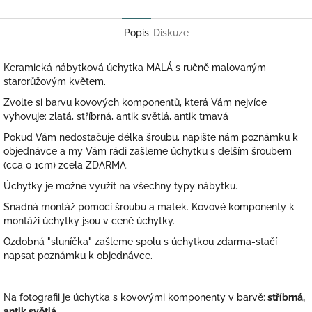
Twitter
Facebook
Popis
Diskuze
Keramická nábytková úchytka MALÁ s ručně malovaným
starorůžovým květem.
Zvolte si barvu kovových komponentů, která Vám nejvíce
vyhovuje: zlatá, stříbrná, antik světlá, antik tmavá
Pokud Vám nedostačuje délka šroubu, napište nám poznámku k
objednávce a my Vám rádi zašleme úchytku s delším šroubem
(cca o 1cm) zcela ZDARMA.
Úchytky je možné využít na všechny typy nábytku.
Snadná montáž pomocí šroubu a matek. Kovové komponenty k
montáži úchytky jsou v ceně úchytky.
Ozdobná "sluníčka" zašleme spolu s úchytkou zdarma-stačí
napsat poznámku k objednávce.
Na fotografii je úchytka s kovovými komponenty v barvě:
stříbrná,
antik světlá