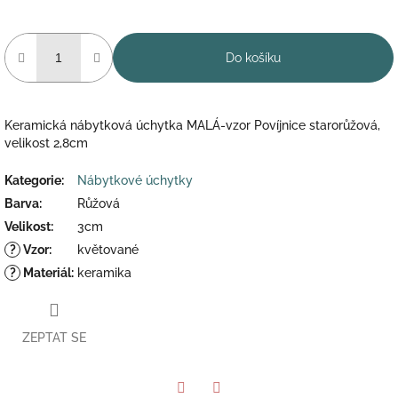
Do košíku
Keramická nábytková úchytka MALÁ-vzor Povíjnice starorůžová,
velikost 2,8cm
Kategorie
:
Nábytkové úchytky
Barva
:
Růžová
Velikost
:
3cm
?
Vzor
:
květované
?
Materiál
:
keramika
ZEPTAT SE