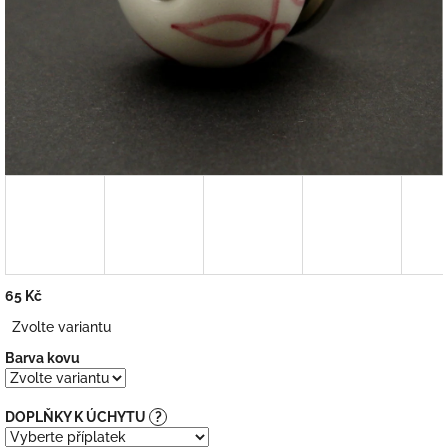
65 Kč
Měrná
Zvolte variantu
cena:
Barva kovu
DOPLŇKY K ÚCHYTU
?