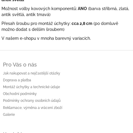
Možnost volby kovových komponentů:
ANO
(barva stříbrná, zlatá,
antik světlá, antik tmavá)
Přesah šroubu pro montáž úchytky:
cca 2,8 cm
(po domluvě
možno dodat s delším šroubem)
V našem e-shopu v mnoha barevný variacích.
Z
á
Pro Vás o nás
p
a
Jak nakupovat a nejčastější otázky
t
Doprava a platba
í
Montáž úchytky a technické údaje
Obchodní podmínky
Podmínky ochrany osobních údajů
Reklamace, výměna a vrácení zboží
Galerie