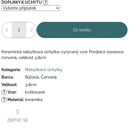
DOPLŇKY K ÚCHYTU
?
Do košíku
Keramická nábytková úchytka-vyrývaný vzor Povíjnice lososová
červená, velikost 3,8cm
Kategorie
:
Nábytkové úchytky
Barva
:
Růžová, Červená
Velikost
:
3,8cm
?
Vzor
:
květované
?
Materiál
:
keramika
ZEPTAT SE