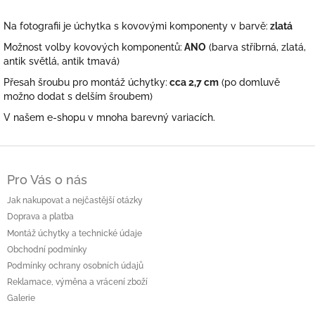
Na fotografii je úchytka s kovovými komponenty v barvě:
zlatá
Možnost volby kovových komponentů:
ANO
(barva stříbrná, zlatá,
antik světlá, antik tmavá)
Přesah šroubu pro montáž úchytky:
cca 2,7 cm
(po domluvě
možno dodat s delším šroubem)
V našem e-shopu v mnoha barevný variacích.
Z
á
Pro Vás o nás
p
a
Jak nakupovat a nejčastější otázky
t
Doprava a platba
í
Montáž úchytky a technické údaje
Obchodní podmínky
Podmínky ochrany osobních údajů
Reklamace, výměna a vrácení zboží
Galerie