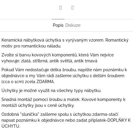
Twitter
Facebook
Popis
Diskuze
Keramická nábytková úchytka s vyrývaným vzorem. Romantický
motiv pro romantickou náladu.
Zvolte si barvu kovových komponentů, která Vám nejvíce
vyhovuje: zlatá, stříbrná, antik světlá, antik tmavá
Pokud Vám nedostačuje délka šroubu, napište nám poznámku k
objednávce a my Vám rádi zašleme úchytku s delším šroubem
(cca o 1cm) zcela ZDARMA.
Úchytky je možné využít na všechny typy nábytku.
Snadná montáž pomocí šroubu a matek. Kovové komponenty k
montáži úchytky jsou v ceně úchytky.
Ozdobná "sluníčka" zašleme spolu s úchytkou zdarma-stačí
napsat poznámku k objednávce nebo zadat příplatek-DOPLŇKY K
ÚCHYTU.