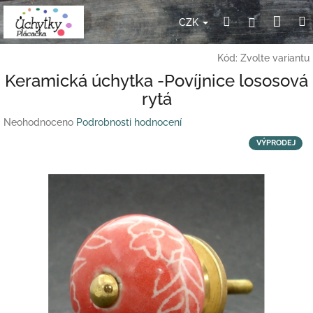
Přejít
Nák
Hledat
Přihlášení
na
CZK
obsah
koší
Kód:
Zvolte variantu
Keramická úchytka -Povíjnice lososová
rytá
Průměrné
Neohodnoceno
Podrobnosti hodnocení
hodnocení
VÝPRODEJ
produktu
je
0,0
z
5
hvězdiček.