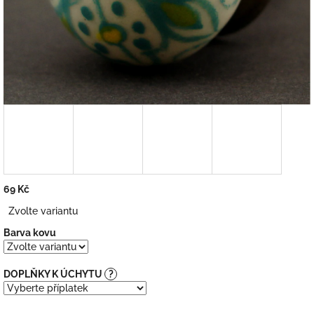
69 Kč
Měrná
Zvolte variantu
cena:
Barva kovu
DOPLŇKY K ÚCHYTU
?