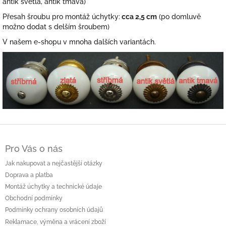
antik světlá, antik tmavá)
Přesah šroubu pro montáž úchytky:
cca 2,5 cm
(po domluvě
možno dodat s delším šroubem)
V našem e-shopu v mnoha dalších variantách.
Z
á
Pro Vás o nás
p
a
Jak nakupovat a nejčastější otázky
t
Doprava a platba
í
Montáž úchytky a technické údaje
Obchodní podmínky
Podmínky ochrany osobních údajů
Reklamace, výměna a vrácení zboží