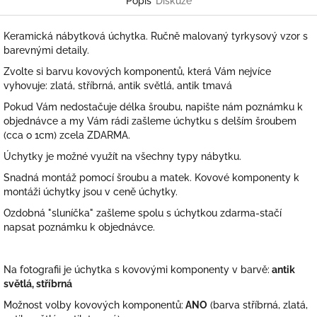
Popis
Diskuze
Keramická nábytková úchytka. Ručně malovaný tyrkysový vzor s
barevnými detaily.
Zvolte si barvu kovových komponentů, která Vám nejvíce
vyhovuje: zlatá, stříbrná, antik světlá, antik tmavá
Pokud Vám nedostačuje délka šroubu, napište nám poznámku k
objednávce a my Vám rádi zašleme úchytku s delším šroubem
(cca o 1cm) zcela ZDARMA.
Úchytky je možné využít na všechny typy nábytku.
Snadná montáž pomocí šroubu a matek. Kovové komponenty k
montáži úchytky jsou v ceně úchytky.
Ozdobná "sluníčka" zašleme spolu s úchytkou zdarma-stačí
napsat poznámku k objednávce.
Na fotografii je úchytka s kovovými komponenty v barvě:
antik
světlá, stříbrná
Možnost volby kovových komponentů:
ANO
(barva stříbrná, zlatá,