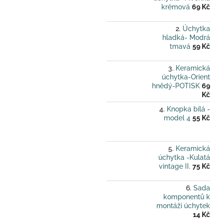
krémová
69 Kč
Úchytka
hladká- Modrá
tmavá
59 Kč
Keramická
úchytka-Orient
hnědý-POTISK
69
Kč
Knopka bílá -
model 4
55 Kč
Keramická
úchytka -Kulatá
vintage II.
75 Kč
Sada
komponentů k
montáži úchytek
14 Kč