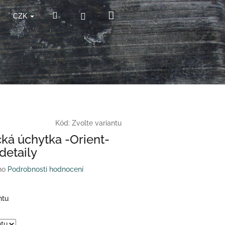
Nákupní
Hledat
Přihlášení
CZK
košík
Kód:
Zvolte variantu
ká úchytka -Orient-
detaily
no
Podrobnosti hodnocení
ntu