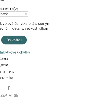
 ÚCHYTU
?
bytková úchytka bílá s černým
vnými detaily, velikost 3,8cm
Do košíku
Nábytkové úchytky
Černá
3,8cm
ornament
keramika
ZEPTAT SE