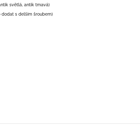
antik světlá, antik tmavá)
dodat s delším šroubem)