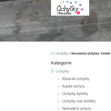
Přejít
na
obsah
Domů
/
Úchytky
/
Keramická úchytka -Orient-
P
Kategorie
o
Přeskočit
kategorie
s
Úchytky
t
Klasické úchytky
r
a
Kulaté úchyty
n
Úchytky kytičky
n
í
Úchytky tvar lentilky
p
Netradiční úchyty