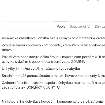
Twitter
Face
Popis
Související (2)
Disku
Keramická nábytková úchytka bílá s černým ornamentálním vzorem
Zvolte si barvu kovových komponentů, která Vám nejvíce vyhovuje: zl
tmavá
Pokud Vám nedostačuje délka šroubu, napište nám poznámku k o
úchytku s delším šroubem (cca o 1cm) zcela ZDARMA.
Úchytky je možné využít na všechny typy nábytku.
Snadná montáž pomocí šroubu a matek. Kovové komponenty k mont
Ozdobná "sluníčka" zašleme spolu s úchytkou zdarma-stačí naps
zadat příplatek-DOPLŇKY K ÚCHYTU.
Na fotografii je úchytka s kovovými komponenty v barvě:
stříbrná