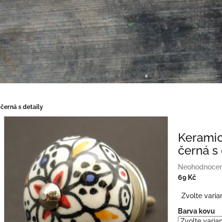
černá s detaily
Keramic
černá s 
Průměrné
Neohodnoce
hodnocení
69 Kč
produktu
Měrná
Zvolte varia
je
cena:
0,0
Barva kovu
z