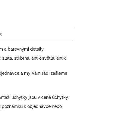
book
ze
 a barevnými detaily.
atá, stříbrná, antik světlá, antik
bjednávce a my Vám rádi zašleme
áži úchytky jsou v ceně úchytky.
at poznámku k objednávce nebo