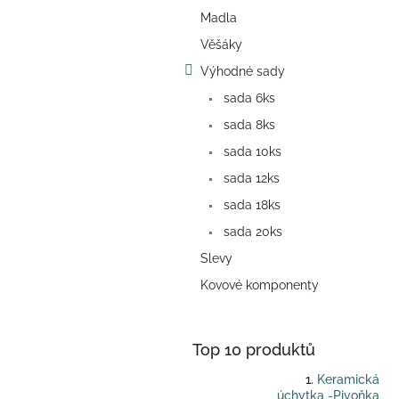
a
Madla
n
e
Věšáky
l
Výhodné sady
sada 6ks
sada 8ks
sada 10ks
sada 12ks
sada 18ks
sada 20ks
Slevy
Kovové komponenty
Top 10 produktů
Keramická
úchytka -Pivoňka