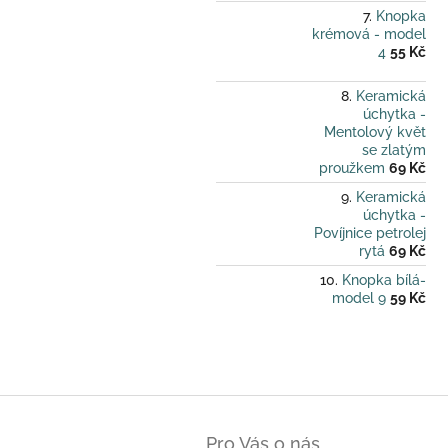
Knopka
krémová - model
4
55 Kč
Keramická
úchytka -
Mentolový květ
se zlatým
proužkem
69 Kč
Keramická
úchytka -
Povíjnice petrolej
rytá
69 Kč
Knopka bílá-
model 9
59 Kč
Z
á
Pro Vás o nás