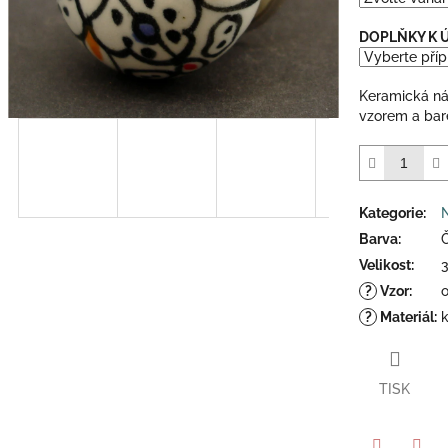
5
hvězdiček.
DOPLŇKY K
Keramická ná
vzorem a bare
Kategorie
:
Barva
:
Velikost
:
?
Vzor
:
?
Materiál
:
TISK