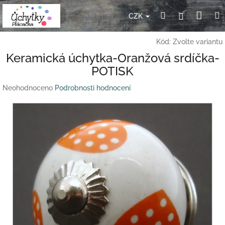
Přejít
Nák
Hledat
Přihlášení
na
CZK
obsah
koší
Kód:
Zvolte variantu
Keramická úchytka-Oranžová srdíčka-
POTISK
Průměrné
Neohodnoceno
Podrobnosti hodnocení
hodnocení
produktu
je
0,0
z
5
hvězdiček.