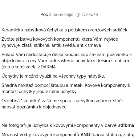
Twitter
Facebook
Popis
Související (3)
Diskuze
Keramická nábytková úchytka s potiskem oranžových srdíček.
Zvolte si barvu kovových komponentů, která Vám nejvíce
vyhovuje: zlatá, stříbrná, antik světlá, antik tmavá
Pokud Vám nedostačuje délka šroubu, napište nám poznámku k
objednávce a my Vám rádi zašleme úchytku s delším šroubem
(cca o 1cm) zcela ZDARMA.
Úchytky je možné využít na všechny typy nábytku.
Snadná montáž pomocí šroubu a matek. Kovové komponenty k
montáži úchytky jsou v ceně úchytky.
Ozdobná "sluníčka" zašleme spolu s úchytkou zdarma-stačí
napsat poznámku k objednávce.
Na fotografii je úchytka s kovovými komponenty v barvě:
stříbrná
Možnost volby kovových komponentů:
ANO
(barva stříbrná, zlatá,