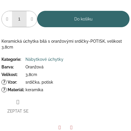
Do košíku
Keramická úchytka bílá s oranžovými srdíčky-POTISK, velikost
3,8cm
Kategorie
:
Nábytkové úchytky
Barva
:
Oranžová
Velikost
:
3,8cm
?
Vzor
:
srdíčka, potisk
?
Materiál
:
keramika
ZEPTAT SE