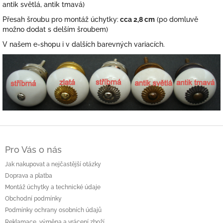
antik světlá, antik tmavá)
Přesah šroubu pro montáž úchytky:
cca 2,8 cm
(po domluvě
možno dodat s delším šroubem)
V našem e-shopu i v dalších barevných variacích.
Z
á
Pro Vás o nás
p
a
Jak nakupovat a nejčastější otázky
t
Doprava a platba
í
Montáž úchytky a technické údaje
Obchodní podmínky
Podmínky ochrany osobních údajů
Reklamace, výměna a vrácení zboží