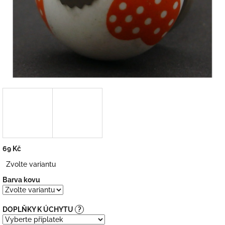
69 Kč
Měrná
Zvolte variantu
cena:
Barva kovu
DOPLŇKY K ÚCHYTU
?