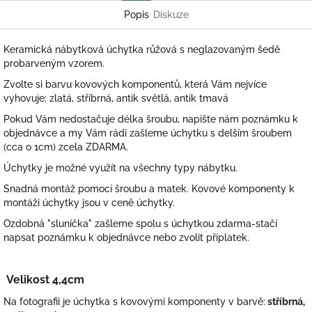
Popis
Diskuze
Keramická nábytková úchytka růžová s neglazovaným šedě
probarveným vzorem.
Zvolte si barvu kovových komponentů, která Vám nejvíce
vyhovuje: zlatá, stříbrná, antik světlá, antik tmavá
Pokud Vám nedostačuje délka šroubu, napište nám poznámku k
objednávce a my Vám rádi zašleme úchytku s delším šroubem
(cca o 1cm) zcela ZDARMA.
Úchytky je možné využít na všechny typy nábytku.
Snadná montáž pomocí šroubu a matek. Kovové komponenty k
montáži úchytky jsou v ceně úchytky.
Ozdobná "sluníčka" zašleme spolu s úchytkou zdarma-stačí
napsat poznámku k objednávce nebo zvolit příplatek.
Velikost 4,4cm
Na fotografii je úchytka s kovovými komponenty v barvě:
stříbrná,