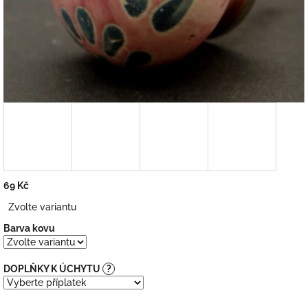
69 Kč
Měrná
Zvolte variantu
cena:
Barva kovu
DOPLŇKY K ÚCHYTU
?