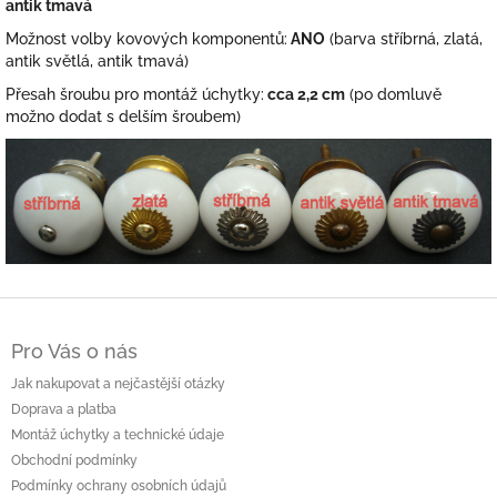
antik tmavá
Možnost volby kovových komponentů:
ANO
(barva stříbrná, zlatá,
antik světlá, antik tmavá)
Přesah šroubu pro montáž úchytky:
cca 2,2 cm
(po domluvě
možno dodat s delším šroubem)
Z
á
Pro Vás o nás
p
a
Jak nakupovat a nejčastější otázky
t
Doprava a platba
í
Montáž úchytky a technické údaje
Obchodní podmínky
Podmínky ochrany osobních údajů