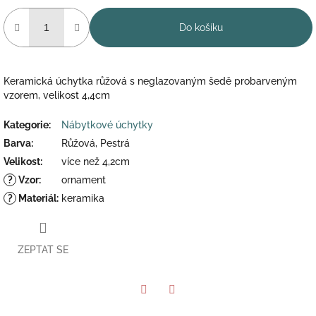
Do košíku
Keramická úchytka růžová s neglazovaným šedě probarveným
vzorem, velikost 4,4cm
Kategorie
:
Nábytkové úchytky
Barva
:
Růžová, Pestrá
Velikost
:
více než 4,2cm
?
Vzor
:
ornament
?
Materiál
:
keramika
ZEPTAT SE
Twitter
Facebook