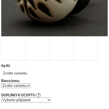
69 Kč
Měrná
Zvolte variantu
cena:
Barva kovu
DOPLŇKY K ÚCHYTU
?