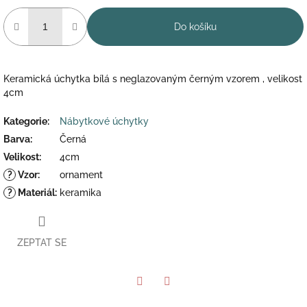
Do košíku
Keramická úchytka bílá s neglazovaným černým vzorem , velikost
4cm
Kategorie
:
Nábytkové úchytky
Barva
:
Černá
Velikost
:
4cm
?
Vzor
:
ornament
?
Materiál
:
keramika
ZEPTAT SE
Twitter
Facebook