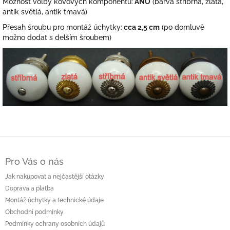
Možnost volby kovových komponentů:
ANO
(barva stříbrná, zlatá,
antik světlá, antik tmavá)
Přesah šroubu pro montáž úchytky:
cca 2,5 cm
(po domluvě
možno dodat s delším šroubem)
Z
á
Pro Vás o nás
p
a
Jak nakupovat a nejčastější otázky
t
Doprava a platba
í
Montáž úchytky a technické údaje
Obchodní podmínky
Podmínky ochrany osobních údajů