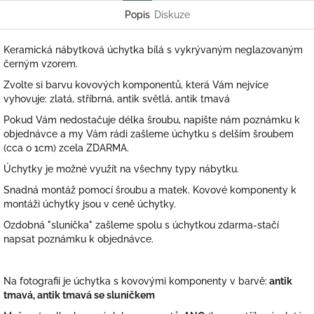
Popis
Diskuze
Keramická nábytková úchytka bílá s vykrývaným neglazovaným
černým vzorem.
Zvolte si barvu kovových komponentů, která Vám nejvíce
vyhovuje: zlatá, stříbrná, antik světlá, antik tmavá
Pokud Vám nedostačuje délka šroubu, napište nám poznámku k
objednávce a my Vám rádi zašleme úchytku s delším šroubem
(cca o 1cm) zcela ZDARMA.
Úchytky je možné využít na všechny typy nábytku.
Snadná montáž pomocí šroubu a matek. Kovové komponenty k
montáži úchytky jsou v ceně úchytky.
Ozdobná "sluníčka" zašleme spolu s úchytkou zdarma-stačí
napsat poznámku k objednávce.
Na fotografii je úchytka s kovovými komponenty v barvě:
antik
tmavá, antik tmavá se sluníčkem