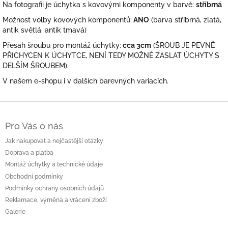
Na fotografii je úchytka s kovovými komponenty v barvě:
stříbrná
Možnost volby kovových komponentů:
ANO
(barva stříbrná, zlatá,
antik světlá, antik tmavá)
Přesah šroubu pro montáž úchytky:
cca 3cm
(ŠROUB JE PEVNĚ
PŘICHYCEN K ÚCHYTCE, NENÍ TEDY MOŽNÉ ZASLAT ÚCHYTY S
DELŠÍM ŠROUBEM).
V našem e-shopu i v dalších barevných variacích.
Z
á
Pro Vás o nás
p
a
Jak nakupovat a nejčastější otázky
t
Doprava a platba
í
Montáž úchytky a technické údaje
Obchodní podmínky
Podmínky ochrany osobních údajů
Reklamace, výměna a vrácení zboží
Galerie