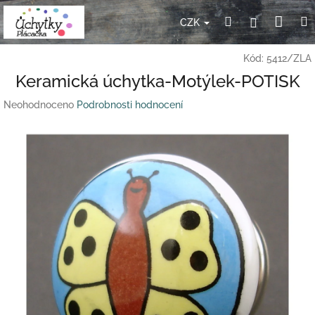
Přejít
Nák
Hledat
Přihlášení
na
CZK
obsah
koší
Kód:
5412/ZLA
Keramická úchytka-Motýlek-POTISK
Průměrné
Neohodnoceno
Podrobnosti hodnocení
hodnocení
produktu
je
0,0
z
5
hvězdiček.