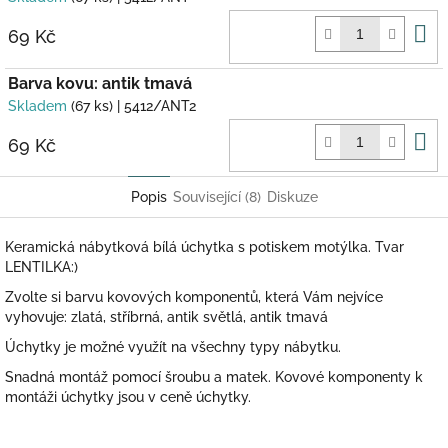
D
69 Kč
k
Barva kovu: antik tmavá
Skladem
(67 ks)
| 5412/ANT2
D
69 Kč
k
Popis
Související (8)
Diskuze
Keramická nábytková bílá úchytka s potiskem motýlka. Tvar
LENTILKA:)
Zvolte si barvu kovových komponentů, která Vám nejvíce
vyhovuje: zlatá, stříbrná, antik světlá, antik tmavá
Úchytky je možné využít na všechny typy nábytku.
Snadná montáž pomocí šroubu a matek. Kovové komponenty k
montáži úchytky jsou v ceně úchytky.