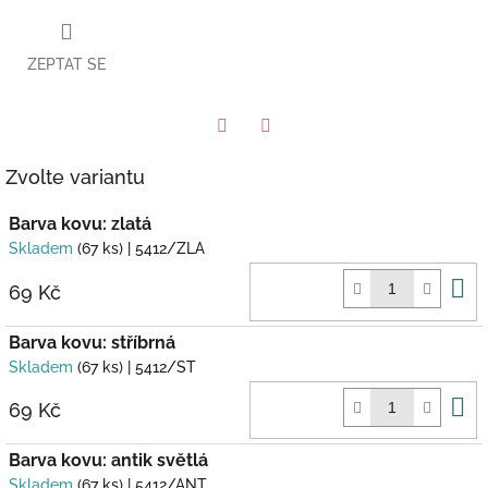
ZEPTAT SE
Twitter
Facebook
Zvolte variantu
Barva kovu: zlatá
Skladem
(67 ks)
| 5412/ZLA
D
69 Kč
k
Barva kovu: stříbrná
Skladem
(67 ks)
| 5412/ST
D
69 Kč
k
Barva kovu: antik světlá
Skladem
(67 ks)
| 5412/ANT