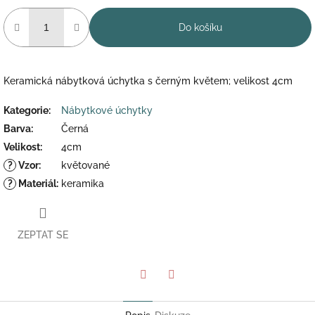
Do košíku
Keramická nábytková úchytka s černým květem; velikost 4cm
Kategorie
:
Nábytkové úchytky
Barva
:
Černá
Velikost
:
4cm
?
Vzor
:
květované
?
Materiál
:
keramika
ZEPTAT SE
Twitter
Facebook