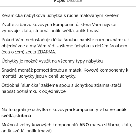
Popis
Diskuze
Keramická nábytková úchytka s ručně malovaným květem.
Zvolte si barvu kovových komponentů, která Vám nejvíce
vyhovuje: zlatá, stříbrná, antik světlá, antik tmavá
Pokud Vám nedostačuje délka šroubu, napište nám poznámku k
objednávce a my Vám rádi zašleme úchytku s delším šroubem
(cca o 1cm) zcela ZDARMA.
Úchytky je možné využít na všechny typy nábytku.
Snadná montáž pomocí šroubu a matek. Kovové komponenty k
montáži úchytky jsou v ceně úchytky.
Ozdobná "sluníčka" zašleme spolu s úchytkou zdarma-stačí
napsat poznámku k objednávce.
Na fotografii je úchytka s kovovými komponenty v barvě:
antik
světlá, stříbrná
Možnost volby kovových komponentů:
ANO
(barva stříbrná, zlatá,
antik světlá, antik tmavá)