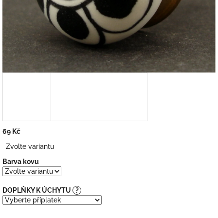
69 Kč
Měrná
Zvolte variantu
cena:
Barva kovu
DOPLŇKY K ÚCHYTU
?