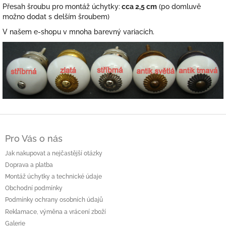
Přesah šroubu pro montáž úchytky:
cca 2,5 cm
(po domluvě
možno dodat s delším šroubem)
V našem e-shopu v mnoha barevný variacích.
Z
á
Pro Vás o nás
p
a
Jak nakupovat a nejčastější otázky
t
Doprava a platba
í
Montáž úchytky a technické údaje
Obchodní podmínky
Podmínky ochrany osobních údajů
Reklamace, výměna a vrácení zboží
Galerie