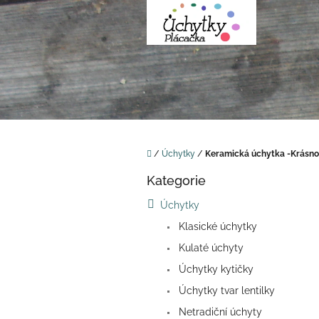
Přejít
na
obsah
Domů
/
Úchytky
/
Keramická úchytka -Krásno
P
Kategorie
o
Přeskočit
kategorie
s
Úchytky
t
Klasické úchytky
r
a
Kulaté úchyty
n
Úchytky kytičky
n
í
Úchytky tvar lentilky
p
Netradiční úchyty