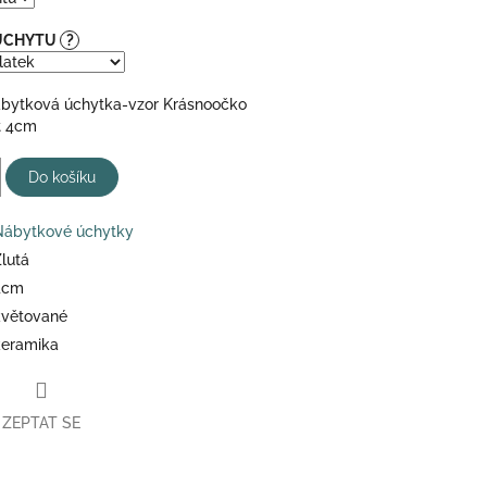
 ÚCHYTU
?
bytková úchytka-vzor Krásnoočko
st 4cm
Do košíku
Nábytkové úchytky
lutá
4cm
květované
keramika
ZEPTAT SE