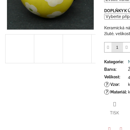
5
hvězdiček.
DOPLŇKY K
Keramická ná
žluté, veliko
Kategorie
:
Barva
:
Ž
Velikost
:
?
Vzor
:
?
Materiál
:
TISK