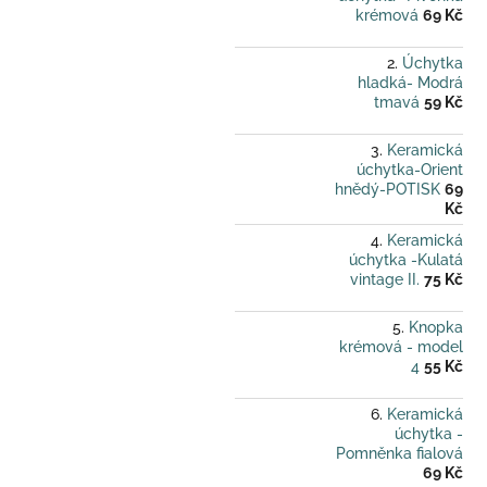
krémová
69 Kč
Úchytka
hladká- Modrá
tmavá
59 Kč
Keramická
úchytka-Orient
hnědý-POTISK
69
Kč
Keramická
úchytka -Kulatá
vintage II.
75 Kč
Knopka
krémová - model
4
55 Kč
Keramická
úchytka -
Pomněnka fialová
69 Kč