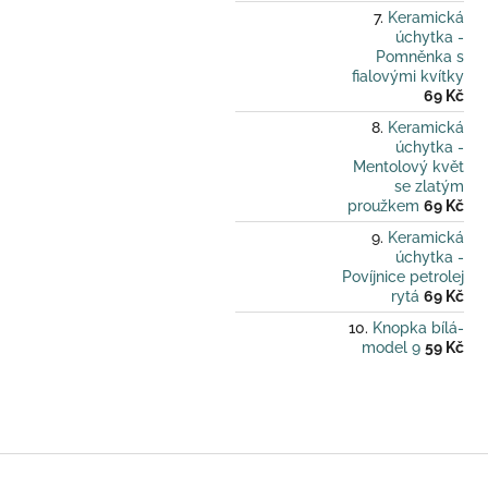
Keramická
úchytka -
Pomněnka s
fialovými kvítky
69 Kč
Keramická
úchytka -
Mentolový květ
se zlatým
proužkem
69 Kč
Keramická
úchytka -
Povíjnice petrolej
rytá
69 Kč
Knopka bílá-
model 9
59 Kč
Z