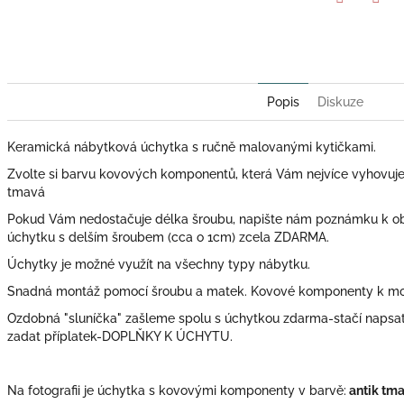
Twitter
Face
Popis
Diskuze
Keramická nábytková úchytka s ručně malovanými kytičkami.
Zvolte si barvu kovových komponentů, která Vám nejvíce vyhovuje: zl
tmavá
Pokud Vám nedostačuje délka šroubu, napište nám poznámku k o
úchytku s delším šroubem (cca o 1cm) zcela ZDARMA.
Úchytky je možné využít na všechny typy nábytku.
Snadná montáž pomocí šroubu a matek. Kovové komponenty k mont
Ozdobná "sluníčka" zašleme spolu s úchytkou zdarma-stačí naps
zadat příplatek-DOPLŇKY K ÚCHYTU.
Na fotografii je úchytka s kovovými komponenty v barvě:
antik tma