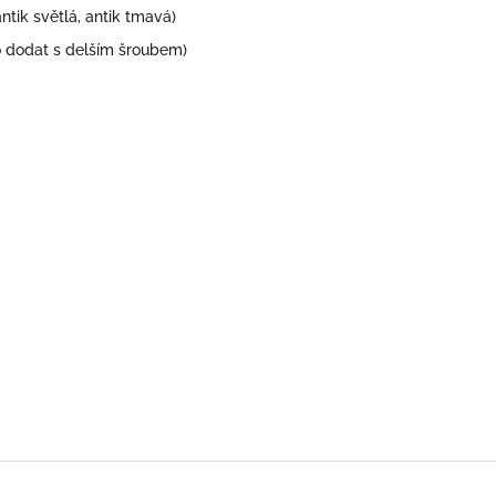
antik světlá, antik tmavá)
dodat s delším šroubem)