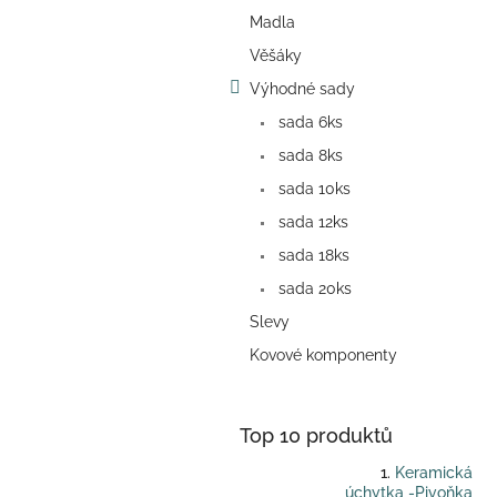
a
Madla
n
e
Věšáky
l
Výhodné sady
sada 6ks
sada 8ks
sada 10ks
sada 12ks
sada 18ks
sada 20ks
Slevy
Kovové komponenty
Top 10 produktů
Keramická
úchytka -Pivoňka