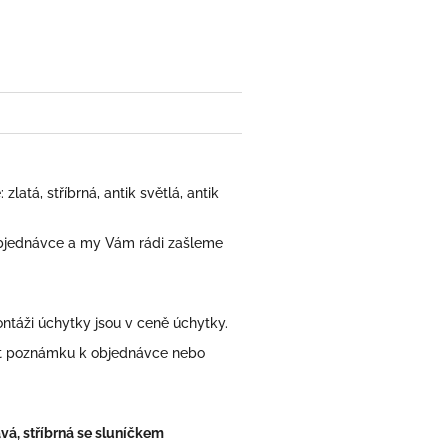
book
atá, stříbrná, antik světlá, antik
bjednávce a my Vám rádi zašleme
áži úchytky jsou v ceně úchytky.
at poznámku k objednávce nebo
vá, stříbrná se sluníčkem