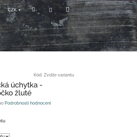
Nákupní
Hledat
Přihlášení
CZK
košík
Kód:
Zvolte variantu
ká úchytka -
čko žluté
no
Podrobnosti hodnocení
ntu