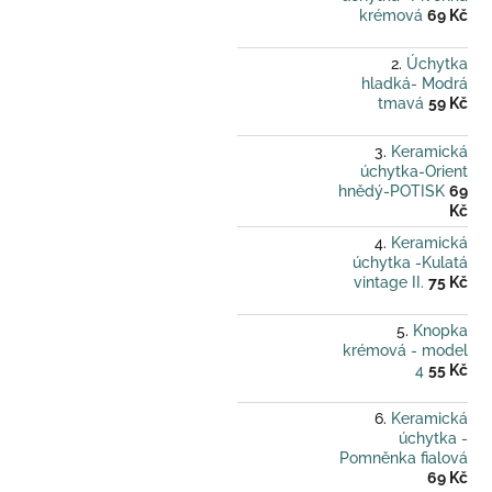
krémová
69 Kč
Úchytka
hladká- Modrá
tmavá
59 Kč
Keramická
úchytka-Orient
hnědý-POTISK
69
Kč
Keramická
úchytka -Kulatá
vintage II.
75 Kč
Knopka
krémová - model
4
55 Kč
Keramická
úchytka -
Pomněnka fialová
69 Kč