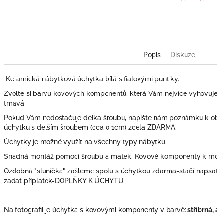
Twitter
Face
Popis
Diskuze
Keramická nábytková úchytka bílá s fialovými puntíky.
Zvolte si barvu kovových komponentů, která Vám nejvíce vyhovuje: zl
tmavá
Pokud Vám nedostačuje délka šroubu, napište nám poznámku k o
úchytku s delším šroubem (cca o 1cm) zcela ZDARMA.
Úchytky je možné využít na všechny typy nábytku.
Snadná montáž pomocí šroubu a matek. Kovové komponenty k mont
Ozdobná "sluníčka" zašleme spolu s úchytkou zdarma-stačí naps
zadat příplatek-DOPLŇKY K ÚCHYTU.
Na fotografii je úchytka s kovovými komponenty v barvě:
stříbrná,