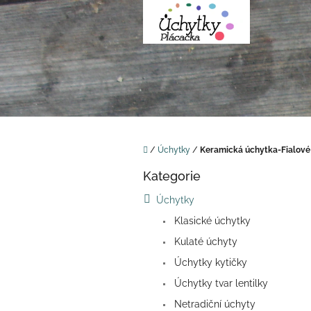
Přejít
na
obsah
Domů
/
Úchytky
/
Keramická úchytka-Fialové
P
Kategorie
o
Přeskočit
kategorie
s
Úchytky
t
Klasické úchytky
r
a
Kulaté úchyty
n
Úchytky kytičky
n
í
Úchytky tvar lentilky
p
Netradiční úchyty