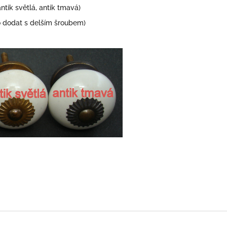
antik světlá, antik tmavá)
dodat s delším šroubem)