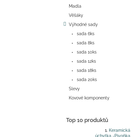
a
Madla
n
e
Věšáky
l
Výhodné sady
sada 6ks
sada 8ks
sada 10ks
sada 12ks
sada 18ks
sada 20ks
Slevy
Kovové komponenty
Top 10 produktů
Keramická
úchytka -Pivoňka