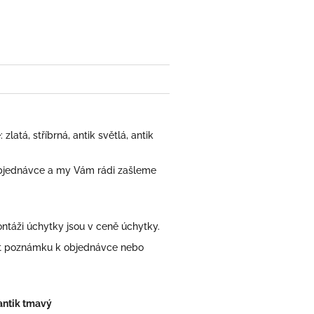
book
atá, stříbrná, antik světlá, antik
bjednávce a my Vám rádi zašleme
áži úchytky jsou v ceně úchytky.
at poznámku k objednávce nebo
 antik tmavý