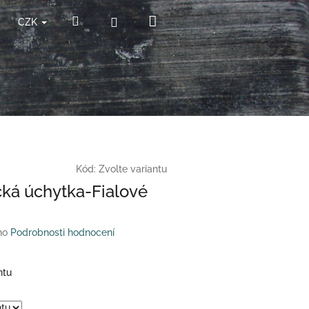
Nákupní
Hledat
Přihlášení
CZK
košík
Kód:
Zvolte variantu
ká úchytka-Fialové
no
Podrobnosti hodnocení
ntu