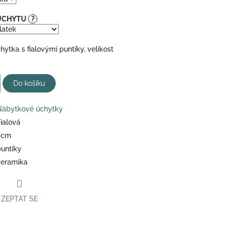
 ÚCHYTU
?
ytka s fialovými puntíky, velikost
Do košíku
Nábytkové úchytky
ialová
4cm
untíky
keramika
ZEPTAT SE