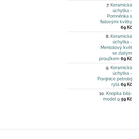
Keramická
úchytka -
Pomněnka s
fialovými kvítky
69 Kč
Keramická
úchytka -
Mentolový květ
se zlatým
proužkem
69 Kč
Keramická
úchytka -
Povíjnice petrolej
rytá
69 Kč
Knopka bílá-
model 9
59 Kč
Z