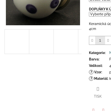
5
hvězdiček.
DOPLŇKY K
Keramická úch
4cm
Kategorie
:
Barva
:
F
Velikost
:
?
Vzor
:
p
?
Materiál
:
TISK