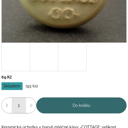
69 Kč
Měrná
Skladem
(93 ks)
cena:
Do košíku
Keramická úchytka v barvě mléčné kávy -
COTTAGE; velikost