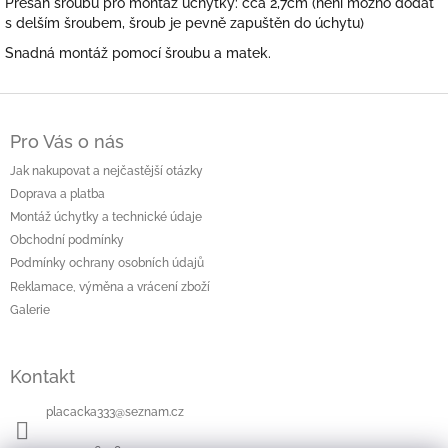
Přesah šroubu pro montáž úchytky: cca 2,7cm (není možno dodat
s delším šroubem, šroub je pevně zapuštěn do úchytu)
Snadná montáž pomocí šroubu a matek.
Z
á
Pro Vás o nás
p
a
Jak nakupovat a nejčastější otázky
t
Doprava a platba
í
Montáž úchytky a technické údaje
Obchodní podmínky
Podmínky ochrany osobních údajů
Reklamace, výměna a vrácení zboží
Galerie
Kontakt
placacka333
@
seznam.cz