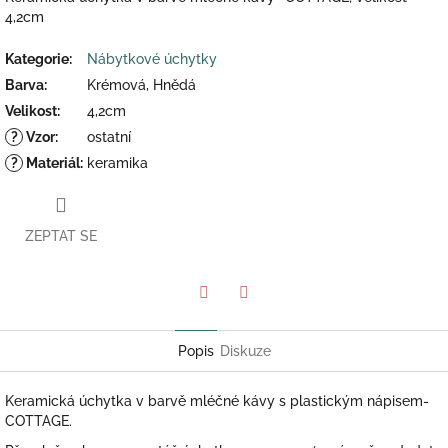
4,2cm
Kategorie
:
Nábytkové úchytky
Barva
:
Krémová, Hnědá
Velikost
:
4,2cm
?
Vzor
:
ostatní
?
Materiál
:
keramika
ZEPTAT SE
Twitter
Facebook
Popis
Diskuze
Keramická úchytka v barvě mléčné kávy
s plastickým nápisem-
COTTAGE.