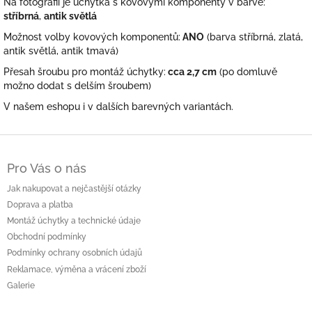
Na fotografii je úchytka s kovovými komponenty v barvě:
stříbrná
,
antik světlá
Možnost volby kovových komponentů:
ANO
(barva stříbrná, zlatá,
antik světlá, antik tmavá)
Přesah šroubu pro montáž úchytky:
cca 2,7 cm
(po domluvě
možno dodat s delším šroubem)
V našem eshopu i v dalších barevných variantách.
Z
á
Pro Vás o nás
p
a
Jak nakupovat a nejčastější otázky
t
Doprava a platba
í
Montáž úchytky a technické údaje
Obchodní podmínky
Podmínky ochrany osobních údajů
Reklamace, výměna a vrácení zboží
Galerie