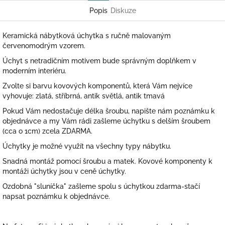
Popis
Diskuze
Keramická nábytková úchytka s ručně malovaným
červenomodrým vzorem.
Úchyt s netradičním motivem bude správným doplňkem v
moderním interiéru.
Zvolte si barvu kovových komponentů, která Vám nejvíce
vyhovuje: zlatá, stříbrná, antik světlá, antik tmavá
Pokud Vám nedostačuje délka šroubu, napište nám poznámku k
objednávce a my Vám rádi zašleme úchytku s delším šroubem
(cca o 1cm) zcela ZDARMA.
Úchytky je možné využít na všechny typy nábytku.
Snadná montáž pomocí šroubu a matek. Kovové komponenty k
montáži úchytky jsou v ceně úchytky.
Ozdobná "sluníčka" zašleme spolu s úchytkou zdarma-stačí
napsat poznámku k objednávce.