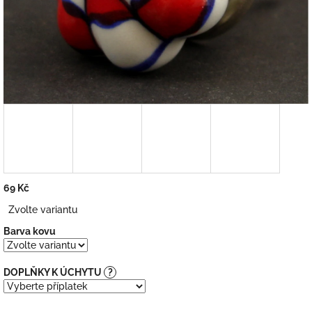
69 Kč
Měrná
Zvolte variantu
cena:
Barva kovu
DOPLŇKY K ÚCHYTU
?