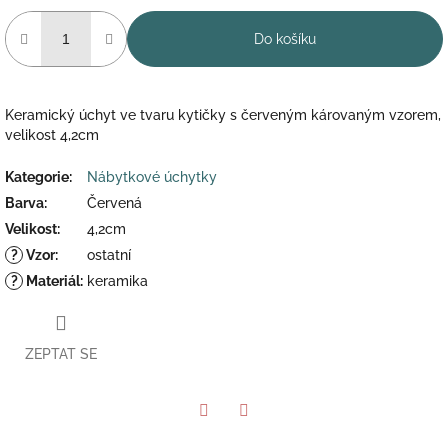
Do košíku
Keramický úchyt ve tvaru kytičky s červeným károvaným vzorem,
velikost 4,2cm
Kategorie
:
Nábytkové úchytky
Barva
:
Červená
Velikost
:
4,2cm
?
Vzor
:
ostatní
?
Materiál
:
keramika
ZEPTAT SE
Twitter
Facebook