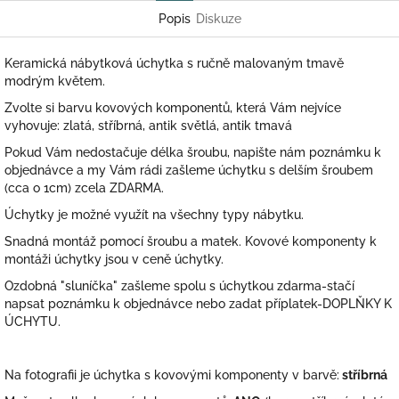
Popis
Diskuze
Keramická nábytková úchytka s ručně malovaným tmavě
modrým květem.
Zvolte si barvu kovových komponentů, která Vám nejvíce
vyhovuje: zlatá, stříbrná, antik světlá, antik tmavá
Pokud Vám nedostačuje délka šroubu, napište nám poznámku k
objednávce a my Vám rádi zašleme úchytku s delším šroubem
(cca o 1cm) zcela ZDARMA.
Úchytky je možné využít na všechny typy nábytku.
Snadná montáž pomocí šroubu a matek. Kovové komponenty k
montáži úchytky jsou v ceně úchytky.
Ozdobná "sluníčka" zašleme spolu s úchytkou zdarma-stačí
napsat poznámku k objednávce nebo zadat příplatek-DOPLŇKY K
ÚCHYTU.
Na fotografii je úchytka s kovovými komponenty v barvě:
stříbrná