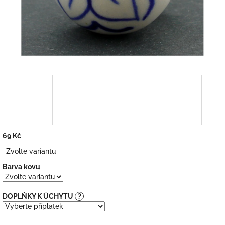
69 Kč
Měrná
Zvolte variantu
cena:
Barva kovu
DOPLŇKY K ÚCHYTU
?