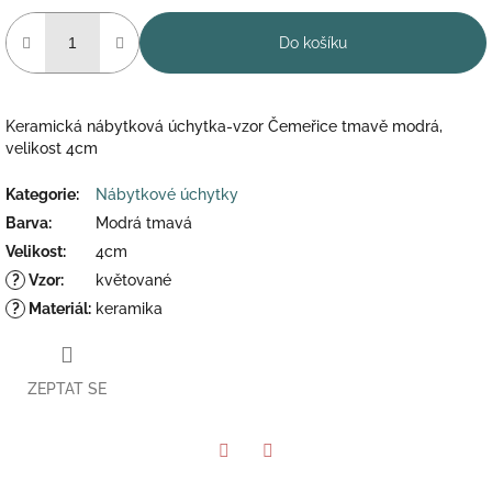
Do košíku
Keramická nábytková úchytka-vzor Čemeřice tmavě modrá,
velikost 4cm
Kategorie
:
Nábytkové úchytky
Barva
:
Modrá tmavá
Velikost
:
4cm
?
Vzor
:
květované
?
Materiál
:
keramika
ZEPTAT SE
Twitter
Facebook