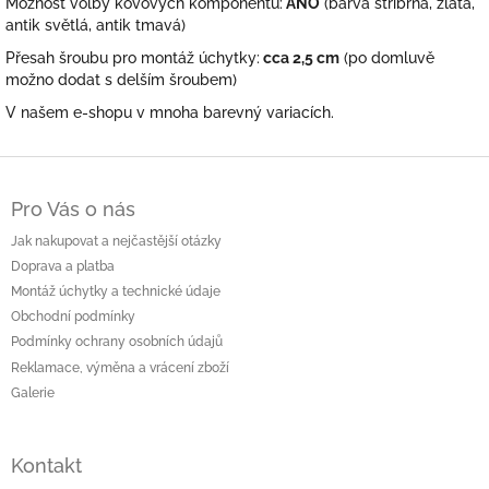
Možnost volby kovových komponentů:
ANO
(barva stříbrná, zlatá,
antik světlá, antik tmavá)
Přesah šroubu pro montáž úchytky:
cca 2,5 cm
(po domluvě
možno dodat s delším šroubem)
V našem e-shopu v mnoha barevný variacích.
Z
á
Pro Vás o nás
p
a
Jak nakupovat a nejčastější otázky
t
Doprava a platba
í
Montáž úchytky a technické údaje
Obchodní podmínky
Podmínky ochrany osobních údajů
Reklamace, výměna a vrácení zboží
Galerie
Kontakt