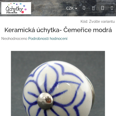
Přejít
Nák
Hledat
Přihlášení
na
CZK
obsah
koší
Kód:
Zvolte variantu
Keramická úchytka- Čemeřice modrá
Průměrné
Neohodnoceno
Podrobnosti hodnocení
hodnocení
produktu
je
0,0
z
5
hvězdiček.