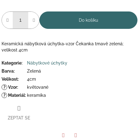
Do košíku
Keramická nábytková úchytka-vzor Čekanka tmavě zelená;
velikost 4cm
Kategorie
:
Nábytkové úchytky
Barva
:
Zelená
Velikost
:
4cm
?
Vzor
:
květované
?
Materiál
:
keramika
ZEPTAT SE