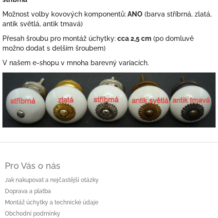
Možnost volby kovových komponentů:
ANO
(barva stříbrná, zlatá,
antik světlá, antik tmavá)
Přesah šroubu pro montáž úchytky:
cca 2,5 cm
(po domluvě
možno dodat s delším šroubem)
V našem e-shopu v mnoha barevný variacích.
Z
á
Pro Vás o nás
p
a
Jak nakupovat a nejčastější otázky
t
Doprava a platba
í
Montáž úchytky a technické údaje
Obchodní podmínky