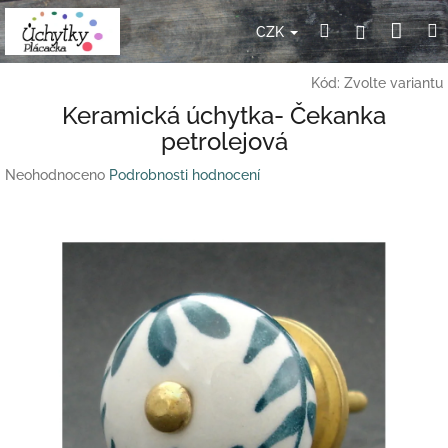
Přejít
Nák
Hledat
Přihlášení
na
CZK
obsah
koší
Kód:
Zvolte variantu
Keramická úchytka- Čekanka
petrolejová
Průměrné
Neohodnoceno
Podrobnosti hodnocení
hodnocení
produktu
je
0,0
z
5
hvězdiček.