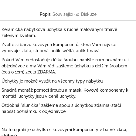
Twitter
Facebook
Popis
Související (4)
Diskuze
Keramická nábytková úchytka s ručně malovaným tmavě
zeleným květem.
Zvolte si barvu kovových komponentů, která Vám nejvíce
vyhovuje: zlatá, stříbrná, antik světlá, antik tmavá
Pokud Vám nedostačuje délka šroubu, napište nám poznámku k
objednávce a my Vám rádi zašleme úchytku s delším šroubem
(cca o 1cm) zcela ZDARMA.
Úchytky je možné využít na všechny typy nábytku.
Snadná montáž pomocí šroubu a matek. Kovové komponenty k
montáži úchytky jsou v ceně úchytky.
Ozdobná "sluníčka" zašleme spolu s úchytkou zdarma-stačí
napsat poznámku k objednávce.
Na fotografii je úchytka s kovovými komponenty v barvě:
zlatá,
stříbrná