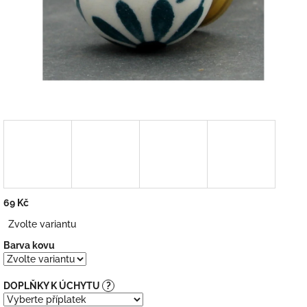
69 Kč
Měrná
Zvolte variantu
cena:
Barva kovu
DOPLŇKY K ÚCHYTU
?