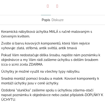
Twitter
Facebook
Popis
Diskuze
Keramická nábytková úchytka MALÁ s ručně malovaným s
červeným květem.
Zvolte si barvu kovových komponentů, která Vám nejvíce
vyhovuje: zlatá, stříbrná, antik světlá, antik tmavá
Pokud Vám nedostačuje délka šroubu, napište nám poznámku k
objednávce a my Vám rádi zašleme úchytku s delším šroubem
(cca o 1cm) zcela ZDARMA.
Úchytky je možné využít na všechny typy nábytku.
Snadná montáž pomocí šroubu a matek. Kovové komponenty k
montáži úchytky jsou v ceně úchytky.
Ozdobná "sluníčka" zašleme spolu s úchytkou zdarma-stačí
napsat poznámku k objednávce nebo zadat příplatek-DOPLŇKY K
ÚCHYTU.