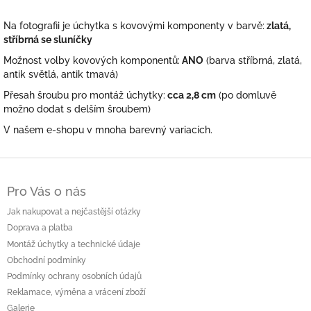
Na fotografii je úchytka s kovovými komponenty v barvě:
zlatá,
stříbrná se sluníčky
Možnost volby kovových komponentů:
ANO
(barva stříbrná, zlatá,
antik světlá, antik tmavá)
Přesah šroubu pro montáž úchytky:
cca 2,8 cm
(po domluvě
možno dodat s delším šroubem)
V našem e-shopu v mnoha barevný variacích.
Z
á
Pro Vás o nás
p
a
Jak nakupovat a nejčastější otázky
t
Doprava a platba
í
Montáž úchytky a technické údaje
Obchodní podmínky
Podmínky ochrany osobních údajů
Reklamace, výměna a vrácení zboží
Galerie