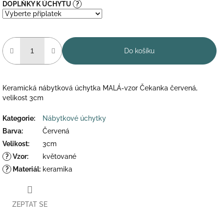
DOPLŇKY K ÚCHYTU
?
Do košíku
Keramická nábytková úchytka MALÁ-vzor Čekanka červená,
velikost 3cm
Kategorie
:
Nábytkové úchytky
Barva
:
Červená
Velikost
:
3cm
?
Vzor
:
květované
?
Materiál
:
keramika
ZEPTAT SE