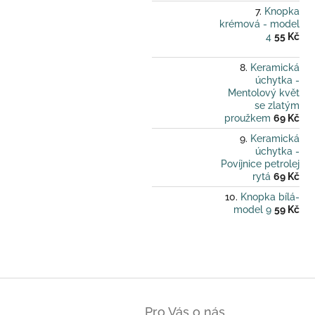
Knopka
krémová - model
4
55 Kč
Keramická
úchytka -
Mentolový květ
se zlatým
proužkem
69 Kč
Keramická
úchytka -
Povíjnice petrolej
rytá
69 Kč
Knopka bílá-
model 9
59 Kč
Z
á
Pro Vás o nás