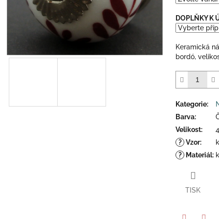
5
hvězdiček.
DOPLŇKY K
Keramická n
bordó, veliko
Kategorie
:
Barva
:
Velikost
:
?
Vzor
:
?
Materiál
:
TISK