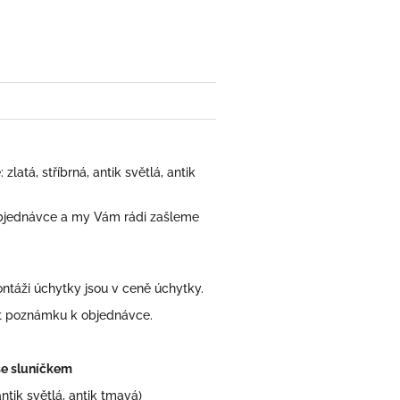
book
atá, stříbrná, antik světlá, antik
bjednávce a my Vám rádi zašleme
áži úchytky jsou v ceně úchytky.
at poznámku k objednávce.
 se sluníčkem
antik světlá, antik tmavá)