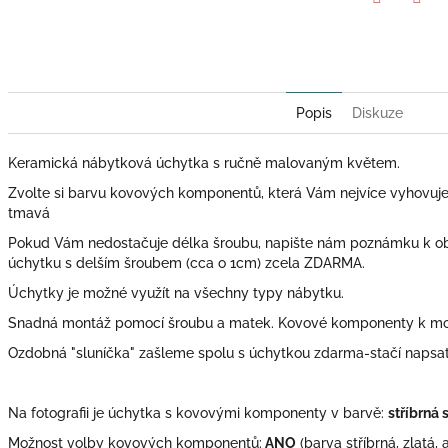
Twitter
Face
Popis
Diskuze
Keramická nábytková úchytka s ručně malovaným květem.
Zvolte si barvu kovových komponentů, která Vám nejvíce vyhovuje: zl
tmavá
Pokud Vám nedostačuje délka šroubu, napište nám poznámku k o
úchytku s delším šroubem (cca o 1cm) zcela ZDARMA.
Úchytky je možné využít na všechny typy nábytku.
Snadná montáž pomocí šroubu a matek. Kovové komponenty k mont
Ozdobná "sluníčka" zašleme spolu s úchytkou zdarma-stačí naps
Na fotografii je úchytka s kovovými komponenty v barvě:
stříbrná
Možnost volby kovových komponentů:
ANO
(barva stříbrná, zlatá, 