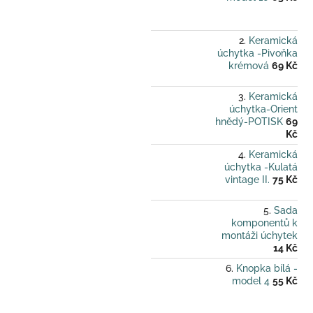
Keramická
úchytka -Pivoňka
krémová
69 Kč
Keramická
úchytka-Orient
hnědý-POTISK
69
Kč
Keramická
úchytka -Kulatá
vintage II.
75 Kč
Sada
komponentů k
montáži úchytek
14 Kč
Knopka bílá -
model 4
55 Kč