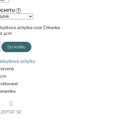
 ÚCHYTU
?
ábytková úchytka-vzor Čekanka
st 4cm
Do košíku
Nábytkové úchytky
Červená
4cm
květované
keramika
ZEPTAT SE