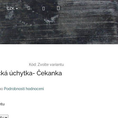
Nákupní
Hledat
Přihlášení
CZK
košík
Kód:
Zvolte variantu
ká úchytka- Čekanka
no
Podrobnosti hodnocení
ntu