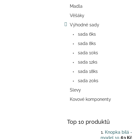
a
Madla
n
e
Věšáky
l
Výhodné sady
sada 6ks
sada 8ks
sada 10ks
sada 12ks
sada 18ks
sada 20ks
Slevy
Kovové komponenty
Top 10 produktů
Knopka bílá -
model 10
63 Kč