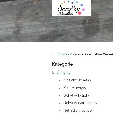
Přejít
na
obsah
Domů
/
Úchytky
/
Keramická úchytka- Čekan
P
Kategorie
o
Přeskočit
kategorie
s
Úchytky
t
Klasické úchytky
r
a
Kulaté úchyty
n
Úchytky kytičky
n
í
Úchytky tvar lentilky
p
Netradiční úchyty