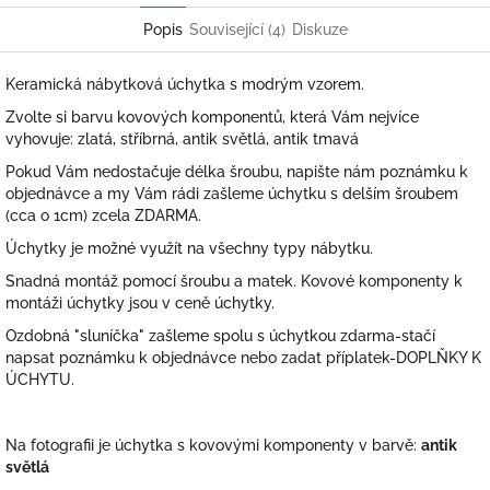
Popis
Související (4)
Diskuze
Keramická nábytková úchytka s modrým vzorem.
Zvolte si barvu kovových komponentů, která Vám nejvíce
vyhovuje: zlatá, stříbrná, antik světlá, antik tmavá
Pokud Vám nedostačuje délka šroubu, napište nám poznámku k
objednávce a my Vám rádi zašleme úchytku s delším šroubem
(cca o 1cm) zcela ZDARMA.
Úchytky je možné využít na všechny typy nábytku.
Snadná montáž pomocí šroubu a matek. Kovové komponenty k
montáži úchytky jsou v ceně úchytky.
Ozdobná "sluníčka" zašleme spolu s úchytkou zdarma-stačí
napsat poznámku k objednávce nebo zadat příplatek-DOPLŇKY K
ÚCHYTU.
Na fotografii je úchytka s kovovými komponenty v barvě:
antik
světlá