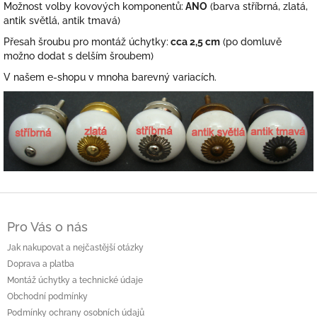
Možnost volby kovových komponentů:
ANO
(barva stříbrná, zlatá,
antik světlá, antik tmavá)
Přesah šroubu pro montáž úchytky:
cca 2,5 cm
(po domluvě
možno dodat s delším šroubem)
V našem e-shopu v mnoha barevný variacích.
Z
á
Pro Vás o nás
p
a
Jak nakupovat a nejčastější otázky
t
Doprava a platba
í
Montáž úchytky a technické údaje
Obchodní podmínky
Podmínky ochrany osobních údajů