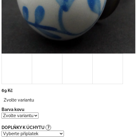
69 Kč
Měrná
Zvolte variantu
cena:
Barva kovu
DOPLŇKY K ÚCHYTU
?