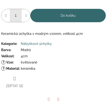
Do košíku
Keramická úchytka s modrým vzorem, velikost 4cm
Kategorie
:
Nábytkové úchytky
Barva
:
Modrá
Velikost
:
4cm
?
Vzor
:
květované
?
Materiál
:
keramika
ZEPTAT SE
Twitter
Facebook